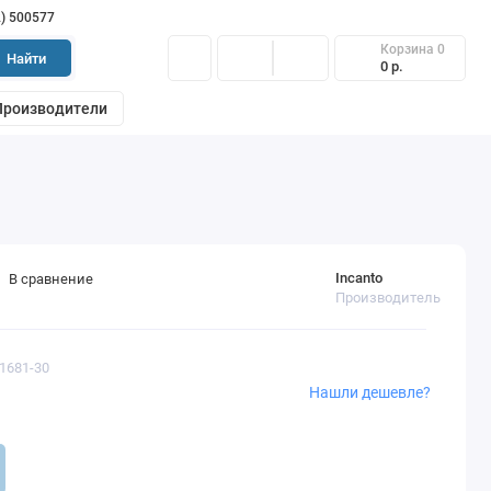
2) 500577
Корзина
0
Найти
0 р.
Производители
Incanto
В сравнение
Производитель
51681-30
Нашли дешевле?