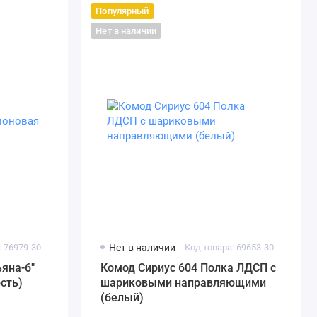
Популярный
Нет в наличии
: 76979-30
Нет в наличии
Код товара: 69653-30
ьяна-6"
Комод Сириус 604 Полка ЛДСП с
сть)
шариковыми направляющими
(белый)