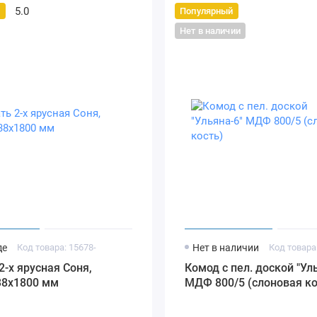
5.0
й
Популярный
Нет в наличии
де
Код товара: 15678-
Нет в наличии
Код товара
х ярусная Соня,
Комод с пел. доской "Ул
38х1800 мм
МДФ 800/5 (слоновая ко