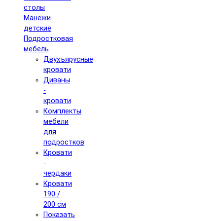
столы
Манежи
детские
Подростковая
мебель
Двухъярусные
кровати
Диваны
-
кровати
Комплекты
мебели
для
подростков
Кровати
-
чердаки
Кровати
190 /
200 см
Показать