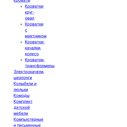
Кровати
Кроватки
круг-
овал
Кроватки
с
маятником
Кроватки-
качалки,
колесо
Кроватки-
трансформеры
Электрокачели,
шезлонги
Колыбели и
люльки
Комоды
Комплект
детской
мебели
Компьютерные
и письменные