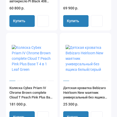
автокресло Pi Black 408
nude brown/Чёрный (Black
60 800 р.
69 900 р.
110)
Купить
Купить
Коляска Cybex Priam IV
Детская кроватка Bebizaro
Chrome Brown complete
Heirloom New маятник
Cloud T Peach Pink Plus Base
универсальный без ящика
T 4 в 1 Leaf Green
белый/серый
181 000 р.
25 300 р.