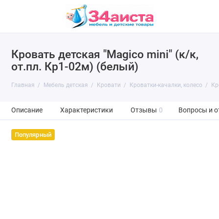
Кровать детская "Magico mini" (к/к,
от.пл. Кр1-02м) (белый)
Главная
Мебель детская
Кровати
Кроватки-качалки, колесо
Кр
Описание
Характеристики
Отзывы
0
Вопросы и о
Популярный