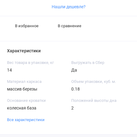
Нашли дешевле?
В избранное
В сравнение
Характеристики
Вес товара в упаковке, кг
Выгружать в Сбер
14
Да
Материал каркаса
Объем упаковки, куб. м.
массив березы
0.18
Основание кроватки
Положений высоты дна
колесная база
2
Все характеристики