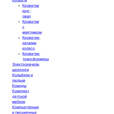
Кровати
Кроватки
круг-
овал
Кроватки
с
маятником
Кроватки-
качалки,
колесо
Кроватки-
трансформеры
Электрокачели,
шезлонги
Колыбели и
люльки
Комоды
Комплект
детской
мебели
Компьютерные
и письменные