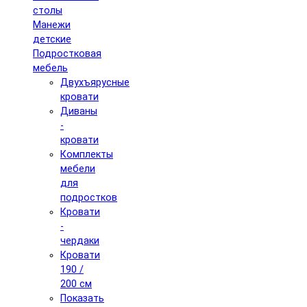
столы
Манежи
детские
Подростковая
мебель
Двухъярусные
кровати
Диваны
-
кровати
Комплекты
мебели
для
подростков
Кровати
-
чердаки
Кровати
190 /
200 см
Показать