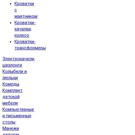
Кроватки
с
маятником
Кроватки-
качалки,
колесо
Кроватки-
трансформеры
Электрокачели,
шезлонги
Колыбели и
люльки
Комоды
Комплект
детской
мебели
Компьютерные
и письменные
столы
Манежи
детские