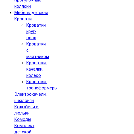
Прогулочные
коляски
Мебель детская
Кровати
Кроватки
круг-
овал
Кроватки
с
маятником
Кроватки-
качалки,
колесо
Кроватки-
трансформеры
Электрокачели,
шезлонги
Колыбели и
люльки
Комоды
Комплект
детской