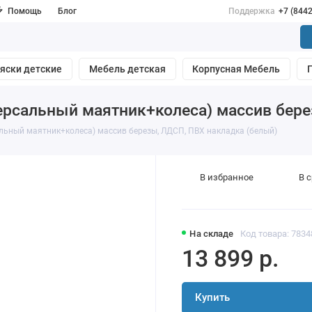
Помощь
Блог
Поддержка
+7 (844
яски детские
Мебель детская
Корпусная Мебель
иверсальный маятник+колеса) массив бер
сальный маятник+колеса) массив березы, ЛДСП, ПВХ накладка (белый)
В избранное
В 
На складе
Код товара: 7834
13 899 р.
Купить