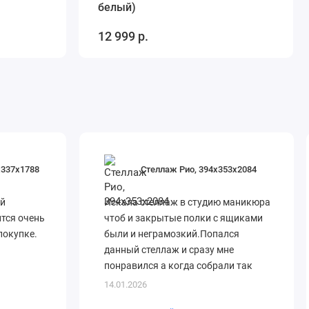
белый)
12 999 р.
х337х1788
Стеллаж Рио, 394х353х2084
й
Искала стеллаж в студию маникюра
ится очень
чтоб и закрытые полки с ящиками
покупке.
были и неграмозкий.Попался
данный стеллаж и сразу мне
понравился а когда собрали так
случилась любовь. Подошел по всем
14.01.2026
моим параметр..