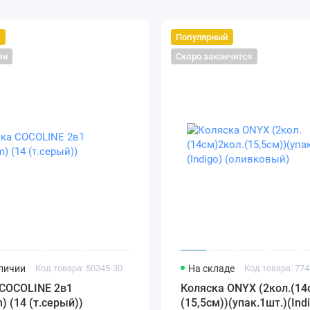
й
Популярный
ии
Скоро закончится
аличии
Код товара: 50345-30
На складе
Код товара: 774
 COCOLINE 2в1
Коляска ONYX (2кол.(14
) (14 (т.серый))
(15,5см))(упак.1шт.)(Ind