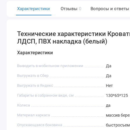
Характеристики
Отзывы
0
Вопросы и ответы
Технические характеристики Кровать
ЛДСП, ПВХ накладка (белый)
Характеристики
Выводить в мобильном приложении
Да
Выгружать в Сбер
Да
Выгружать в Яндекс
Нет
Габариты в собранном виде, см
130*65*125
Колеса
да
Материал каркаса
массив бер
Опускающаяся боковина
быстросъем