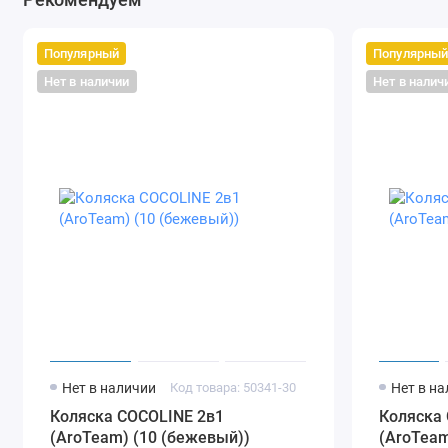
Популярный
Популярны
Нет в наличии
Нет в налич
Нет в наличии
Код товара: 50341-30
Нет в н
Коляска COCOLINE 2в1
Коляска
(AroTeam) (10 (бежевый))
(AroTeam