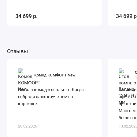
34 699 р.
34 699 р
Отзывы
Комод КОМФОРТ New
Искала комод в спальню . Когда
Заказыва
собрали даже круче чем на
офис. Со
картинке..
оргтехни
Много ме
было оче
Доставил
28.02.2026
13.02.202
покупкой