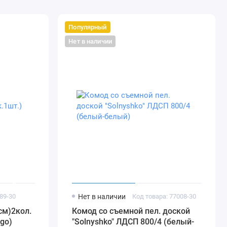
Популярный
Нет в наличии
89-30
Нет в наличии
Код товара: 77008-30
см)2кол.
Комод со съемной пел. доской
igo)
"Solnyshko" ЛДСП 800/4 (белый-