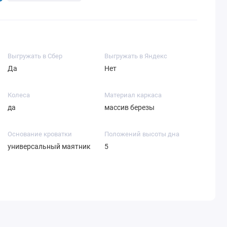
Выгружать в Сбер
Выгружать в Яндекс
Да
Нет
Колеса
Материал каркаса
да
массив березы
Основание кроватки
Положений высоты дна
универсальный маятник
5