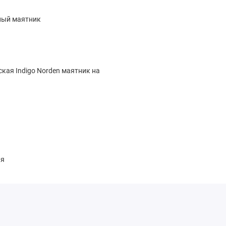
ный маятник
ская Indigo Norden маятник на
ая