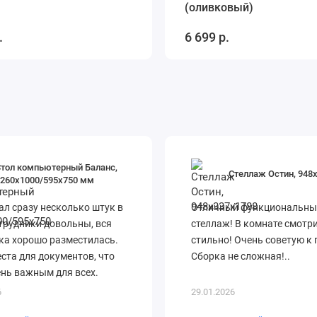
(оливковый)
.
6 699 р.
Стол компьютерный Баланс,
Стеллаж Остин, 948
1260х1000/595х750 мм
л сразу несколько штук в
Отличный функциональны
трудники довольны, вся
стеллаж! В комнате смотр
ка хорошо разместилась.
стильно! Очень советую к 
ста для документов, что
Сборка не сложная!..
нь важным для всех.
и оперативно! В целом,
6
29.01.2026
 дово..