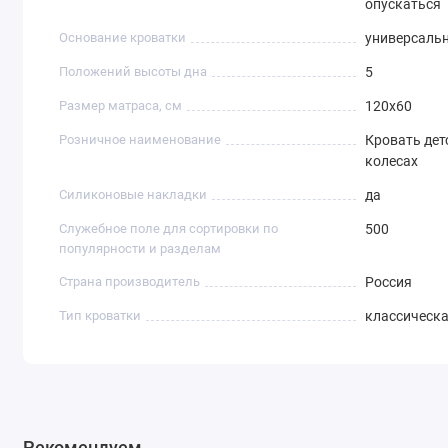
опускаться
Основание кроватки
универсаль
Положений высоты дна
5
Размер матраса, см
120х60
Розничное наименование
Кровать дет
колесах
Силиконовые накладки
да
Служебное поле для сортировки по
500
популярности и разделам
Страна производитель
Россия
Тип кроватки
классическ
Рекомендуем