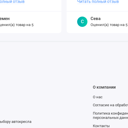
полный отзыв
Читать полный отзыв
емен
Сева
С
ценил(а) товар на
Оценил(а) товар на
5
5
О компании
О нас
и
Согласие на обраб
Политика конфиден
персональных дан
выбору автокресла
Контакты