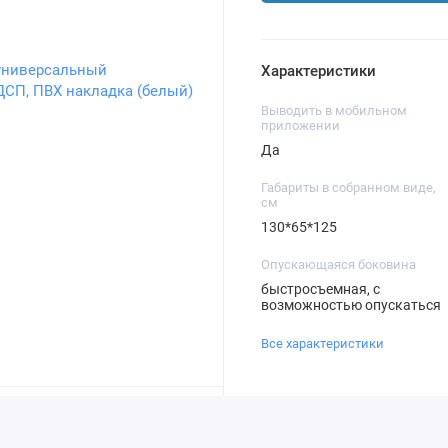
Характеристики
Выводить в мобильном
приложении
Да
Габариты в собранном виде,
см
130*65*125
Опускающаяся боковина
быстросъемная, с
возможностью опускаться
Все характеристики