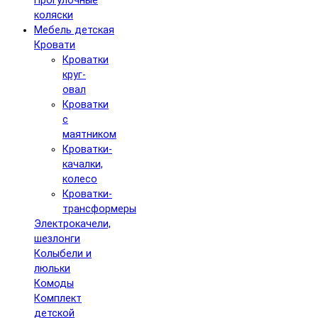
Прогулочные
коляски
Мебель детская
Кровати
Кроватки
круг-
овал
Кроватки
с
маятником
Кроватки-
качалки,
колесо
Кроватки-
трансформеры
Электрокачели,
шезлонги
Колыбели и
люльки
Комоды
Комплект
детской