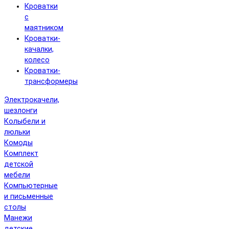
Кроватки
с
маятником
Кроватки-
качалки,
колесо
Кроватки-
трансформеры
Электрокачели,
шезлонги
Колыбели и
люльки
Комоды
Комплект
детской
мебели
Компьютерные
и письменные
столы
Манежи
детские