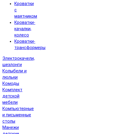
Кроватки
с
маятником
Кроватки-
качалки,
колесо
Кроватки-
трансформеры
Электрокачели,
шезлонги
Колыбели и
люльки
Комоды
Комплект
детской
мебели
Компьютерные
и письменные
столы
Манежи
детские