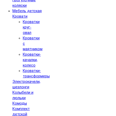
Прогулочные
коляски
Мебель детская
Кровати
Кроватки
круг-
овал
Кроватки
с
маятником
Кроватки-
качалки,
колесо
Кроватки-
трансформеры
Электрокачели,
шезлонги
Колыбели и
люльки
Комоды
Комплект
детской