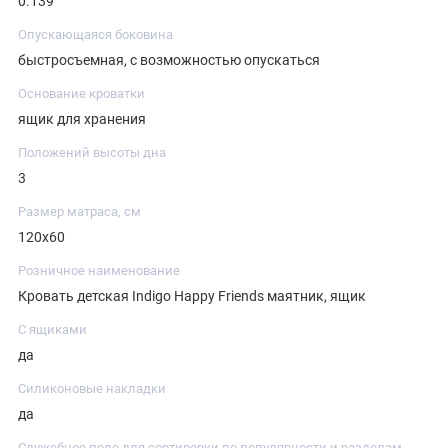
0.139
Опускающаяся боковина
быстросъемная, с возможностью опускаться
Основание кроватки
ящик для хранения
Положений высоты дна
3
Размер матраса, см
120х60
Розничное наименование
Кровать детская Indigo Happy Friends маятник, ящик
С ящиками
да
Силиконовые накладки
да
Служебное поле для сортировки по популярности и разделам