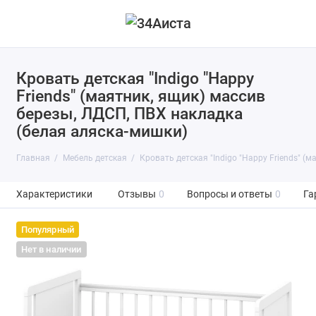
Кровать детская "Indigo "Happy
Friends" (маятник, ящик) массив
березы, ЛДСП, ПВХ накладка
(белая аляска-мишки)
Главная
Мебель детская
Кровать детская "Indigo "Happy Friends" (
Характеристики
Отзывы
0
Вопросы и ответы
0
Га
Популярный
Нет в наличии