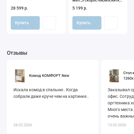
мел.,5 скоростей,москитка
(упак.1шт.)(Indigo)
28 599 р.
5 199 р.
(розовый)
Купить
Купить
Отзывы
Стол 
Комод КОМФОРТ New
1260х
Искала комод в спальню . Когда
Заказывал ср
собрали даже круче чем на картинке..
офис. Сотруд
оргтехника х
Много места 
очень важны
оперативно! 
28.02.2026
13.02.2026