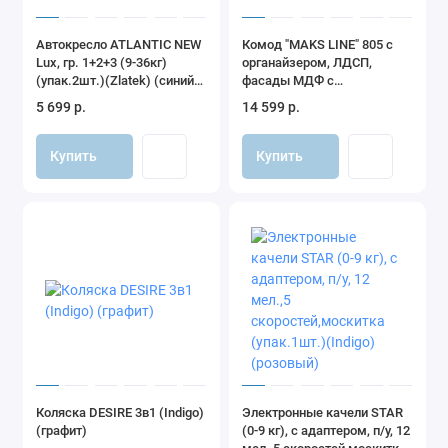
Автокресло ATLANTIC NEW
Комод "MAKS LINE" 805 с
Lux, гр. 1+2+3 (9-36кг)
органайзером, ЛДСП,
(упак.2шт.)(Zlatek) (синий
фасады МДФ с
Адванс)
шариковыми
5 699 р.
14 599 р.
направляющими (дуб
сонома-белый)
Купить
Купить
Коляска DESIRE 3в1 (Indigo)
Электронные качели STAR
(графит)
(0-9 кг), с адаптером, п/у, 12