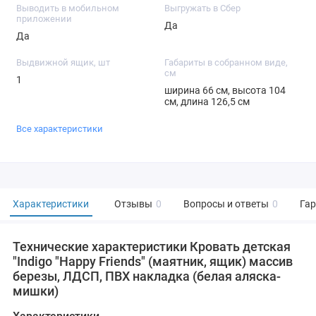
Выводить в мобильном
Выгружать в Сбер
приложении
Да
Да
Выдвижной ящик, шт
Габариты в собранном виде,
см
1
ширина 66 см, высота 104
см, длина 126,5 см
Все характеристики
Характеристики
Отзывы
0
Вопросы и ответы
0
Га
Технические характеристики Кровать детская
"Indigo "Happy Friends" (маятник, ящик) массив
березы, ЛДСП, ПВХ накладка (белая аляска-
мишки)