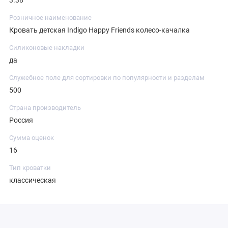
3.38
Розничное наименование
Кровать детская Indigo Happy Friends колесо-качалка
Силиконовые накладки
да
Служебное поле для сортировки по популярности и разделам
500
Страна производитель
Россия
Сумма оценок
16
Тип кроватки
классическая