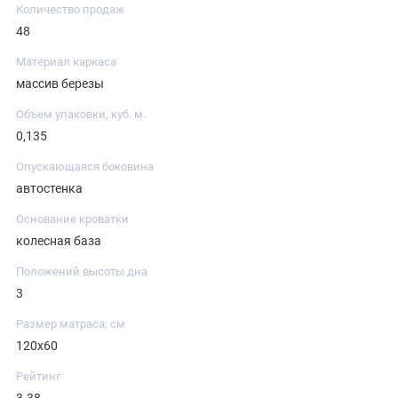
Количество продаж
48
Материал каркаса
массив березы
Объем упаковки, куб. м.
0,135
Опускающаяся боковина
автостенка
Основание кроватки
колесная база
Положений высоты дна
3
Размер матраса, см
120х60
Рейтинг