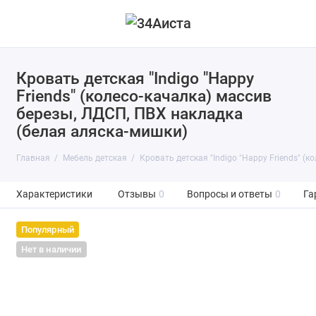
Кровать детская "Indigo "Happy
Friends" (колесо-качалка) массив
березы, ЛДСП, ПВХ накладка
(белая аляска-мишки)
Главная
Мебель детская
Кровать детская "Indigo "Happy Friends" (
Характеристики
Отзывы
0
Вопросы и ответы
0
Га
Популярный
Нет в наличии