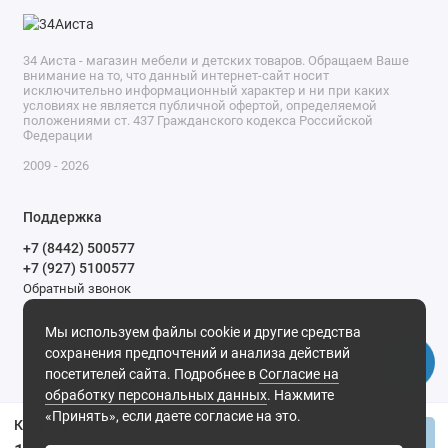
34 Аиста - магазин мебели и детских товаров. Обращаем Ваше
внимание на то, что данный интернет-сайт носит
исключительно информационный характер и ни при каких
условиях не является публичной офертой, определяемой
положениями ст. 437 Гражданского кодекса Российской
Федерации
2009 - 2026
Поддержка
+7 (8442) 500577
+7 (927) 5100577
Обратный звонок
9-00 до 20-00.
Мы используем файлы cookie и другие средства
Мы в сети
сохранения предпочтений и анализа действий
посетителей сайта. Подробнее в
Согласие на
обработку персональных данных
. Нажмите
«Принять», если даете согласие на это.
Кровать детская "Indigo "Happy Friends" (колесо-качалка) массив березы, ЛДСП, ПВХ накладка (белая аляска-мишки)
Купить