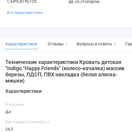
1,34*0,81*0,125
да, со стопором
Все характеристики
Характеристики
Отзывы
0
Вопросы и ответы
0
Га
Технические характеристики Кровать детская
"Indigo "Happy Friends" (колесо-качалка) массив
березы, ЛДСП, ПВХ накладка (белая аляска-
мишки)
Характеристики
В наличии
Да
Вес товара в упаковке, кг
24,5