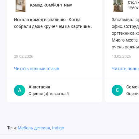
Стол 
Комод КОМФОРТ New
1260х
Искала комод в спальню . Когда
Заказывал ср
собрали даже круче чем на картинке..
офис. Сотруд
оргтехника х
Много места 
очень важны
оперативно! 
28.02.2026
13.02.2026
Читать полный отзыв
Читать полн
Анастасия
Семе
А
С
Оценил(а) товар на
Оценил
5
Теги:
Мебель детская
,
Indigo