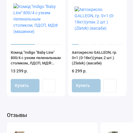
Комод "Indigo "Baby Line"
Автокресло GALLEON, гр.
800/4 с узким пеленальным
0+1 (0-18кг)(упак.2 шт.)
столиком, ЛДСП, МДФ
(Zlatek) (васаби)
(машинки)
13 299 р.
6 299 р.
Купить
Купить
Отзывы