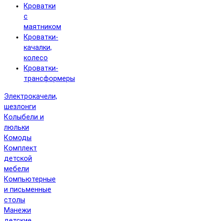
Кроватки
с
маятником
Кроватки-
качалки,
колесо
Кроватки-
трансформеры
Электрокачели,
шезлонги
Колыбели и
люльки
Комоды
Комплект
детской
мебели
Компьютерные
и письменные
столы
Манежи
детские