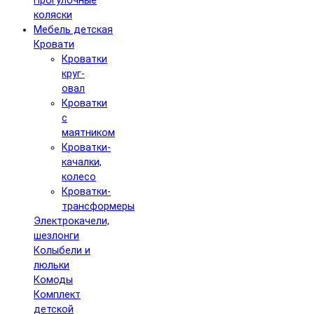
Прогулочные
коляски
Мебель детская
Кровати
Кроватки
круг-
овал
Кроватки
с
маятником
Кроватки-
качалки,
колесо
Кроватки-
трансформеры
Электрокачели,
шезлонги
Колыбели и
люльки
Комоды
Комплект
детской