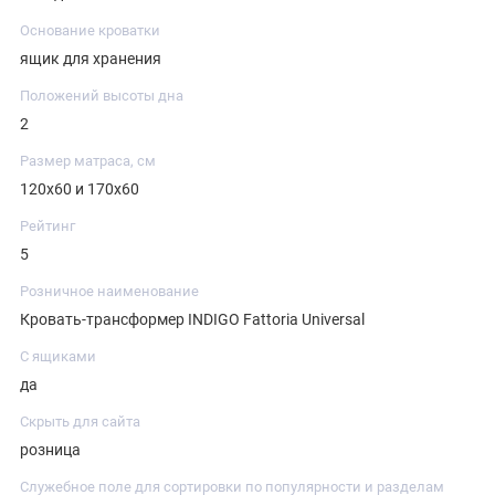
Основание кроватки
ящик для хранения
Положений высоты дна
2
Размер матраса, см
120х60 и 170х60
Рейтинг
5
Розничное наименование
Кровать-трансформер INDIGO Fattoria Universal
С ящиками
да
Скрыть для сайта
розница
Служебное поле для сортировки по популярности и разделам