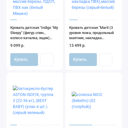
Кровать детская "Indigo "My
Кровать детская "Marit (3
Sleepy" (фигур.спин.,
уровня ложа, продольный
колесо-качалка, ящик)
маятник, накладка
массив березы, ЛДСП, ПВХ
ПВХ),массив березы
9 099 р.
13 499 р.
нак (белый Мишка)
(серый-белый)
Купить
Купить