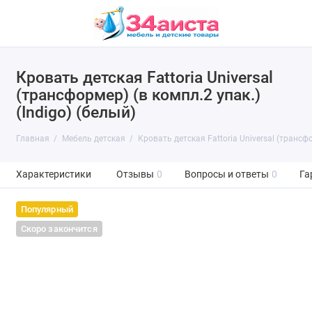
Кровать детская Fattoria Universal
(трансформер) (в компл.2 упак.)
(Indigo) (белый)
Главная
Мебель детская
Кровать детская Fattoria Universal (трансфо
Характеристики
Отзывы
0
Вопросы и ответы
0
Га
Популярный
Скоро закончится