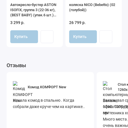
Автокресло-бустер ASTON
коляска NICO (Bebetto) (02
ISOFIX, группа 3 (22-36 кг),
(голубой))
(BEST BABY) (упак.6 шт.)
(серый-зеленый)
3 299 р.
26 799 р.
Купить
Купить
Отзывы
Стол 
Комод КОМФОРТ New
1260х
Искала комод в спальню . Когда
Заказывал ср
собрали даже круче чем на картинке..
офис. Сотруд
оргтехника х
Много места 
очень важны