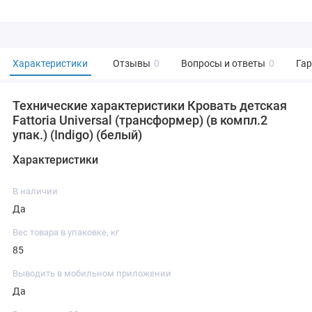
Характеристики
Отзывы
0
Вопросы и ответы
0
Га
Технические характеристики Кровать детская
Fattoria Universal (трансформер) (в компл.2
упак.) (Indigo) (белый)
Характеристики
В наличии
Да
Вес товара в упаковке, кг
85
Выводить в мобильном приложении
Да