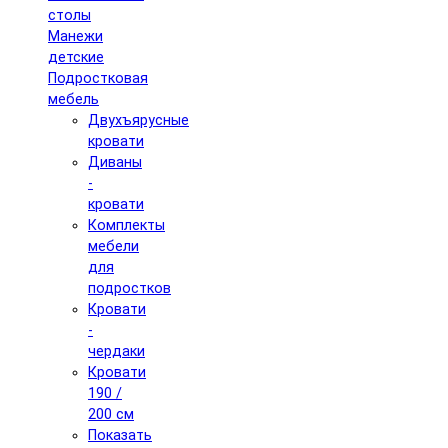
столы
Манежи
детские
Подростковая
мебель
Двухъярусные
кровати
Диваны
-
кровати
Комплекты
мебели
для
подростков
Кровати
-
чердаки
Кровати
190 /
200 см
Показать