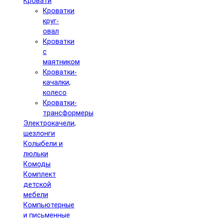
Кровати
Кроватки
круг-
овал
Кроватки
с
маятником
Кроватки-
качалки,
колесо
Кроватки-
трансформеры
Электрокачели,
шезлонги
Колыбели и
люльки
Комоды
Комплект
детской
мебели
Компьютерные
и письменные