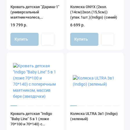
Кровать детская "Дарина-1"
Коляска ONYX (2кол.
(универсальный
(14см)2кол.(15,5см))
маятник+колеса,
(упак.1шт.)(Indigo) (синий)
автостенка съемная)
19 799 р.
6 699 р.
(кашемир)
Купить
Купить
Кровать детская "Indigo
Коляска ULTRA 3в1 (Indigo)
"Baby Line" 5 в 1 (ложе
(зеленый)
70*100 и 70*140) с
поперечным маятником,