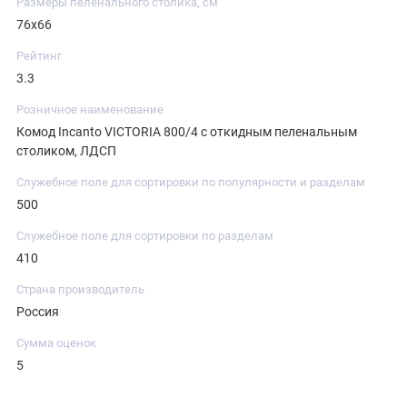
Размеры пеленального столика, см
76x66
Рейтинг
3.3
Розничное наименование
Комод Incanto VICTORIA 800/4 с откидным пеленальным
столиком, ЛДСП
Служебное поле для сортировки по популярности и разделам
500
Служебное поле для сортировки по разделам
410
Страна производитель
Россия
Сумма оценок
5