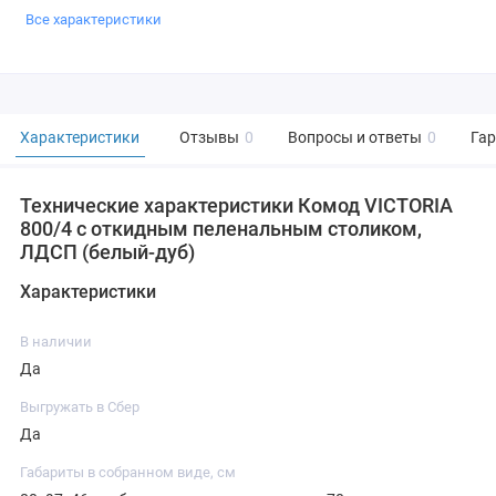
Все характеристики
Характеристики
Отзывы
0
Вопросы и ответы
0
Га
Технические характеристики Комод VICTORIA
800/4 с откидным пеленальным столиком,
ЛДСП (белый-дуб)
Характеристики
В наличии
Да
Выгружать в Сбер
Да
Габариты в собранном виде, см