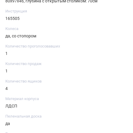
80x97x46, глубина с открытым столиком: 70см
Инструкция
165505
Колеса
да, со стопором
Количество проголосовавших
1
Количество продаж
1
Количество ящиков
4
Материал корпуса
ЛДСП
Пеленальная доска
да