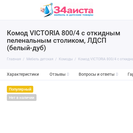
Комод VICTORIA 800/4 с откидным
пеленальным столиком, ЛДСП
(белый-дуб)
Главная
Мебель детская
Комоды
Комод VICTORIA 800/4 с откид
Характеристики
Отзывы
0
Вопросы и ответы
0
Га
Популярный
Нет в наличии