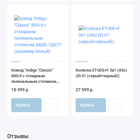
Комод "Indigo "Classic"
Коляска ETUDE+F 3в1 (Alis)
800/4 c откидным
(Et 01 (серый+черный))
пеленальным столиком,
МДФ, ЛДСП (кашемир-
10 399 р.
27 599 р.
белый)
Купить
Купить
Отзывы