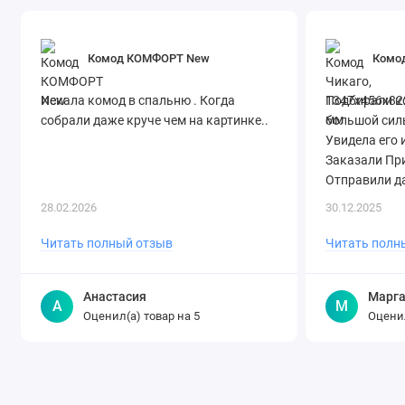
Комод КОМФОРТ New
Комод
Искала комод в спальню . Когда
Подбирали ко
собрали даже круче чем на картинке..
большой силь
Увидела его 
Заказали Пр
Отправили да
28.02.2026
30.12.2025
Читать полный отзыв
Читать полн
Анастасия
Марга
А
М
Оценил(а) товар на
Оценил
5