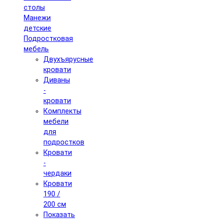
столы
Манежи
детские
Подростковая
мебель
Двухъярусные
кровати
Диваны
-
кровати
Комплекты
мебели
для
подростков
Кровати
-
чердаки
Кровати
190 /
200 см
Показать