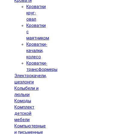
Кровати
Кроватки
круг-
овал
Кроватки
с
маятником
Кроватки-
качалки,
колесо
Кроватки-
трансформеры
Электрокачели,
шезлонги
Колыбели и
люльки
Комоды
Комплект
детской
мебели
Компьютерные
и письменные