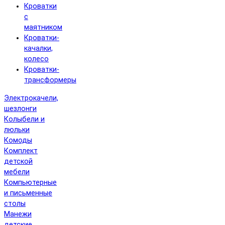
Кроватки
с
маятником
Кроватки-
качалки,
колесо
Кроватки-
трансформеры
Электрокачели,
шезлонги
Колыбели и
люльки
Комоды
Комплект
детской
мебели
Компьютерные
и письменные
столы
Манежи
детские