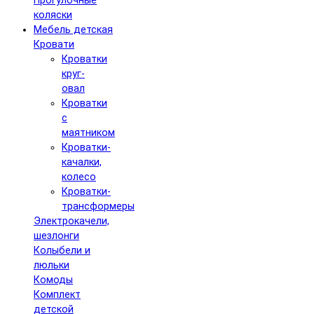
Прогулочные
коляски
Мебель детская
Кровати
Кроватки
круг-
овал
Кроватки
с
маятником
Кроватки-
качалки,
колесо
Кроватки-
трансформеры
Электрокачели,
шезлонги
Колыбели и
люльки
Комоды
Комплект
детской