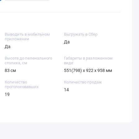
Выводить в мобильном
Выгружать в Сбер
приложении
Да
Да
Высота до пеленального
Габариты в разложенном
столика, см
виде
83 см
551(798) х 922 х 958 мм
Количество
Количество продаж
проголосовавших
14
19