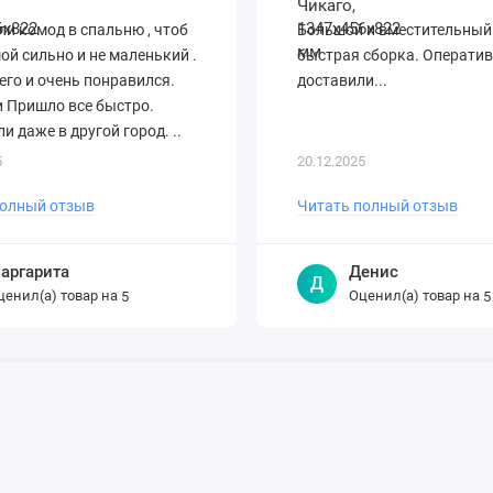
и комод в спальню , чтоб
Большой и вместительный
ой сильно и не маленький .
быстрая сборка. Операти
его и очень понравился.
доставили...
 Пришло все быстро.
и даже в другой город. ..
5
20.12.2025
полный отзыв
Читать полный отзыв
аргарита
Денис
Д
ценил(а) товар на
Оценил(а) товар на
5
5