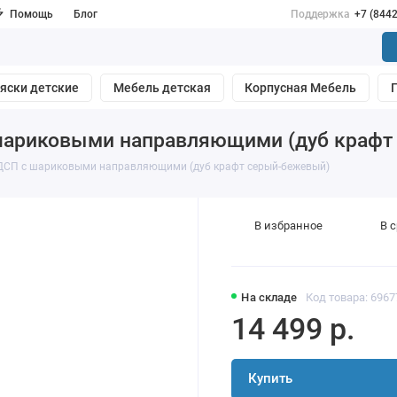
Помощь
Блог
Поддержка
+7 (844
яски детские
Мебель детская
Корпусная Мебель
шариковыми направляющими (дуб крафт
ДСП с шариковыми направляющими (дуб крафт серый-бежевый)
В избранное
В 
На складе
Код товара: 6967
14 499 р.
Купить