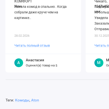
Искала комод в спальню . Когда
Подбирал
собрали даже круче чем на
не больш
картинке..
Увидела 
Заказали
Отправил
28.02.2026
30.12.202
Читать полный отзыв
Читать 
Анастасия
М
А
М
Оценил(а) товар на
О
5
Теги:
Комоды
,
Aton