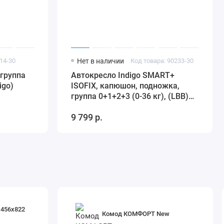
14-30
Нет в наличии
Код товара: 90233-30
 группа
Автокресло Indigo SMART+
igo)
ISOFIX, капюшон, подножка,
группа 0+1+2+3 (0-36 кг), (LBB)
(упак.1 шт.) (бежевый-
9 799 р.
коричневый)
х456х822
Комод КОМФОРТ New