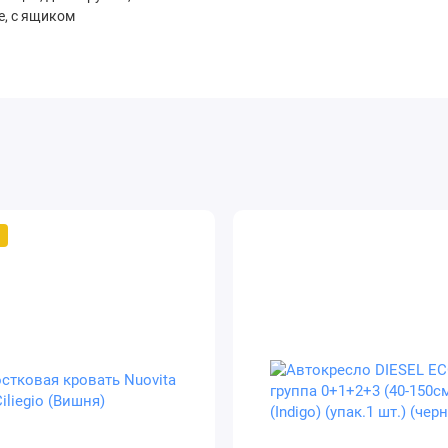
, с ящиком
й