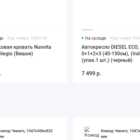
де
Код товара: 75065-50
На складе
Код товара: 954
овая кровать Nuovita
Автокресло DIESEL ECO,
Ciliegio (Вишня)
0+1+2+3 (40-150см), (Ind
(упак.1 шт.) (черный)
.
7 499 р.
омод Чикаго, 1347х456х822
Комод Чикаго, 1347
мм
мм