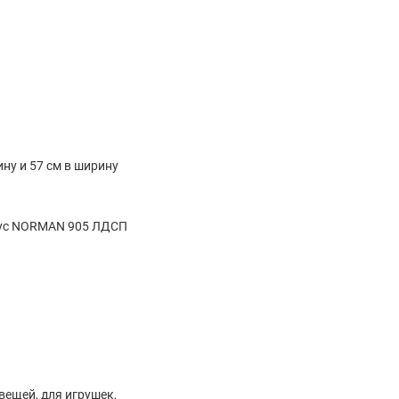
ину и 57 см в ширину
ус NORMAN 905 ЛДСП
вещей, для игрушек,