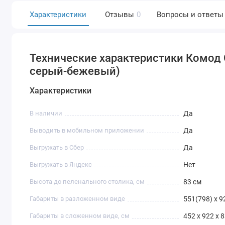
Характеристики
Отзывы
0
Вопросы и ответы
Технические характеристики Комод
серый-бежевый)
Характеристики
В наличии
Да
Выводить в мобильном приложении
Да
Выгружать в Сбер
Да
Выгружать в Яндекс
Нет
Высота до пеленального столика, см
83 см
Габариты в разложенном виде
551(798) х 9
Габариты в сложенном виде, см
452 х 922 х 