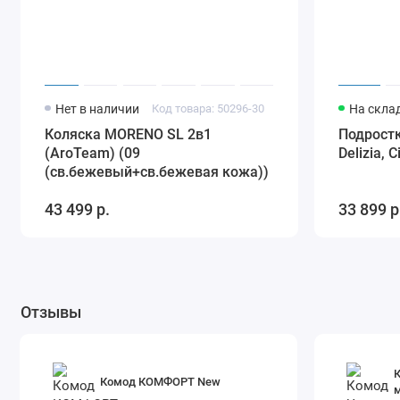
Нет в наличии
Код товара: 50296-30
На скла
Коляска MORENO SL 2в1
Подростк
(AroTeam) (09
Delizia, 
(св.бежевый+св.бежевая кожа))
43 499 р.
33 899 р
Отзывы
К
Комод КОМФОРТ New