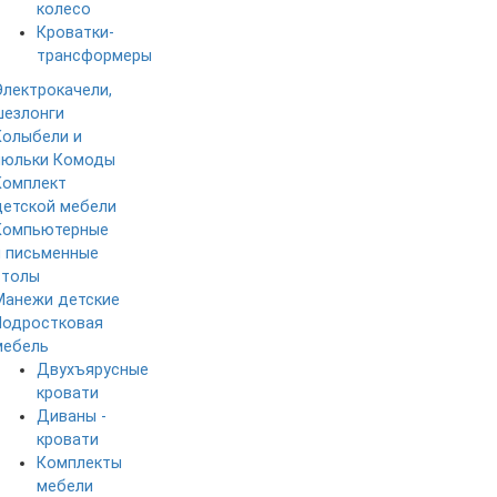
колесо
Кроватки-
трансформеры
Электрокачели,
шезлонги
Колыбели и
люльки
Комоды
Комплект
детской мебели
Компьютерные
и письменные
столы
Манежи детские
Подростковая
мебель
Двухъярусные
кровати
Диваны -
кровати
Комплекты
мебели