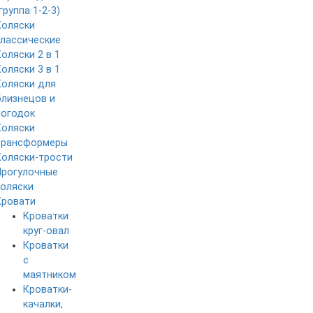
группа 1-2-3)
Коляски
классические
Коляски 2 в 1
Коляски 3 в 1
Коляски для
близнецов и
погодок
Коляски
трансформеры
Коляски-трости
Прогулочные
коляски
Кровати
Кроватки
круг-овал
Кроватки
с
маятником
Кроватки-
качалки,