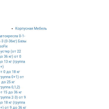
Корпусная Мебель
Автокресла 0-1-
-3 (0-36кг)
Базы
soFix
Бустер (от 22
о 36 кг)
от 0
о 13 кг (группа
0+)
т 0 до 18 кг
группа 0+1)
от
 до 25 кг
группа 0,1,2)
т 15 до 36 кг
группа 2-3)
от 9
о 18 кг (группа
1+)
от 9 до 36 кг