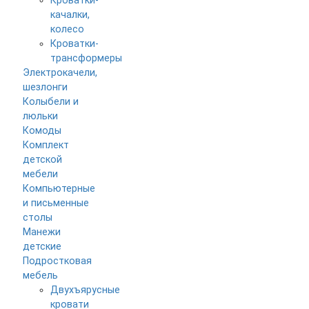
Кроватки-
качалки,
колесо
Кроватки-
трансформеры
Электрокачели,
шезлонги
Колыбели и
люльки
Комоды
Комплект
детской
мебели
Компьютерные
и письменные
столы
Манежи
детские
Подростковая
мебель
Двухъярусные
кровати