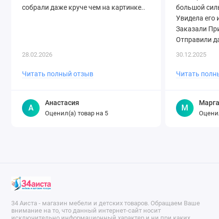
собрали даже круче чем на картинке..
большой силь
Увидела его 
Заказали Пр
Отправили да
28.02.2026
30.12.2025
Читать полный отзыв
Читать полн
Анастасия
Марга
А
М
Оценил(а) товар на
Оценил
5
34 Аиста - магазин мебели и детских товаров. Обращаем Ваше
внимание на то, что данный интернет-сайт носит
исключительно информационный характер и ни при каких