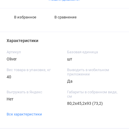
В избранное
В сравнение
Характеристики
Артикул
Базовая единица
Oliver
шт
Вес товара в упаковке, кг
Выводить в мобильном
приложении
40
Да
Выгружать в Яндекс
Габариты в собранном виде,
см
Нет
80,2х45,2х93 (73,2)
Все характеристики