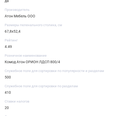
да
Производитель
Атон Мебель ООО
Размеры пеленального столика, см
67,8х52,4
Рейтинг
4.49
Розничное наименование
Комод Атон ОРИОН ЛДСП 800/4
Служебное поле для сортировки по популярности и разделам
500
Служебное поле для сортировки по разделам
410
Ставки налогов
20