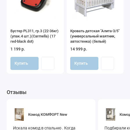
Бустер PL311, гр.3 (22-36кг)
Кровать детская "Алита-3/5"
(упак.4 шт.)(Carmella) (17
(универсальный маятник,
red-black dot)
автостенка) (белый)
1 199 р.
14 999 р.
Купить
Купить
Отзывы
Комод КОМФОРТ New
Комод
Искала комод в спальню . Когда
Подбирали ко