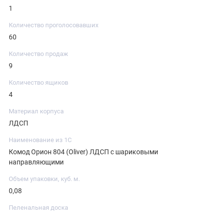
1
Количество проголосовавших
60
Количество продаж
9
Количество ящиков
4
Материал корпуса
ЛДСП
Наименование из 1С
Комод Орион 804 (Oliver) ЛДСП с шариковыми
направляющими
Объем упаковки, куб. м.
0,08
Пеленальная доска