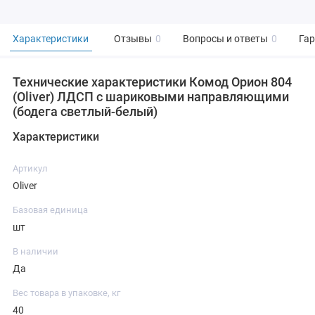
Характеристики
Отзывы
0
Вопросы и ответы
0
Га
Технические характеристики Комод Орион 804
(Oliver) ЛДСП с шариковыми направляющими
(бодега светлый-белый)
Характеристики
Артикул
Oliver
Базовая единица
шт
В наличии
Да
Вес товара в упаковке, кг
40