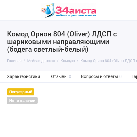
Комод Орион 804 (Oliver) ЛДСП с
шариковыми направляющими
(бодега светлый-белый)
Главная
Мебель детская
Комоды
Комод Орион 804 (Oliver) ЛДС
Характеристики
Отзывы
0
Вопросы и ответы
0
Га
Популярный
Нет в наличии