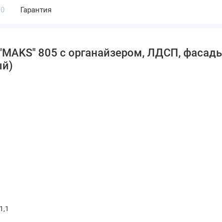
0
Гарантия
 "MAKS" 805 с органайзером, ЛДСП, фас
ый)
1,1