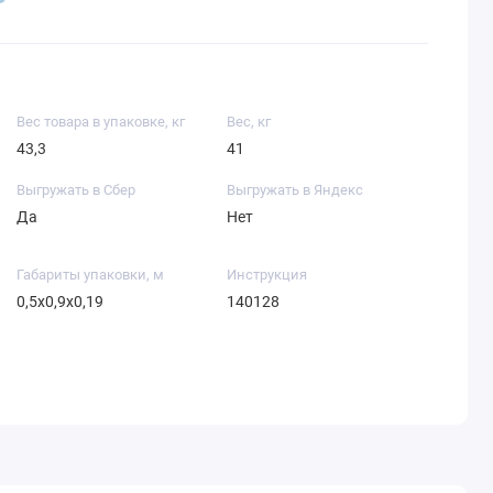
Вес товара в упаковке, кг
Вес, кг
43,3
41
Выгружать в Сбер
Выгружать в Яндекс
Да
Нет
Габариты упаковки, м
Инструкция
0,5х0,9х0,19
140128