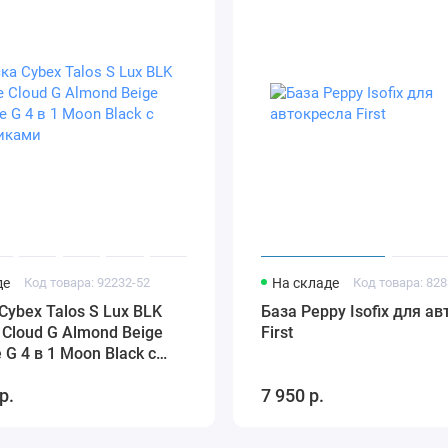
де
Код товара: 92232-52
На складе
Код товара: 828
Cybex Talos S Lux BLK
База Peppy Isofix для а
 Cloud G Almond Beige
First
 G 4 в 1 Moon Black с
иками
р.
7 950 р.