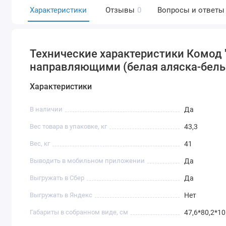
Характеристики
Отзывы
0
Вопросы и ответы
Технические характеристики Комод
направляющими (белая аляска-бел
Характеристики
В наличии
Да
Вес товара в упаковке, кг
43,3
Вес, кг
41
Выводить в мобильном приложении
Да
Выгружать в Сбер
Да
Выгружать в Яндекс
Нет
Габариты в собранном виде, см
47,6*80,2*10