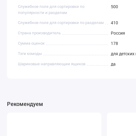
Служебное поле для сортировки по
500
популярности и разделам
Служебное поле для сортировки по разделам
410
Страна производитель
Россия
Сумма оценок
178
Тэги комоды
для детских
Шариковые направляющии ящиков
да
Рекомендуем