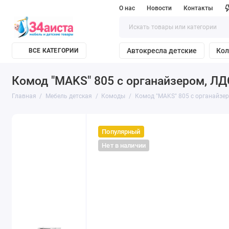
О нас
Новости
Контакты
Автокресла детские
Кол
ВСЕ КАТЕГОРИИ
Комод "MAKS" 805 с органайзером, Л
Главная
Мебель детская
Комоды
Комод "MAKS" 805 с органайзе
Популярный
Нет в наличии