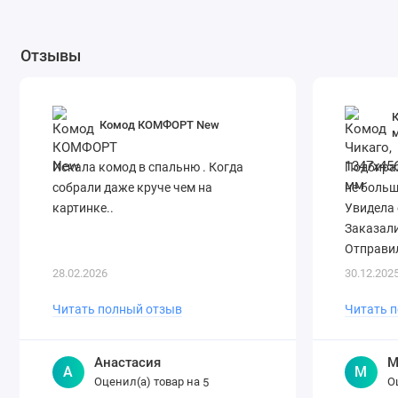
Отзывы
К
Комод КОМФОРТ New
Искала комод в спальню . Когда
Подбирал
собрали даже круче чем на
не больш
картинке..
Увидела 
Заказали
Отправил
28.02.2026
30.12.202
Читать полный отзыв
Читать 
Анастасия
М
А
М
Оценил(а) товар на
О
5