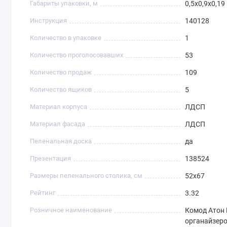
Габариты упаковки, м
0,5х0,9х0,19
Инструкция
140128
Количество в упаковке
1
Количество проголосовавших
53
Количество продаж
109
Количество ящиков
5
Материал корпуса
ЛДСП
Материал фасада
ЛДСП
Пеленальная доска
да
Презентация
138524
Размеры пеленального столика, см
52х67
Рейтинг
3.32
Розничное наименование
Комод Атон
органайзер