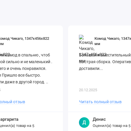
омод Чикаго, 1347х456х822
Комод Чикаго, 1347
мм
мм
и комод в спальню , чтоб
Большой и вместительный
ой сильно и не маленький .
быстрая сборка. Операти
его и очень понравился.
доставили...
 Пришло все быстро.
и даже в другой город. ..
5
20.12.2025
полный отзыв
Читать полный отзыв
аргарита
Денис
Д
ценил(а) товар на
Оценил(а) товар на
5
5