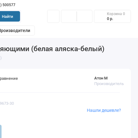
2) 500577
Корзина
0
Найти
0 р.
Производители
ляющими (белая аляска-белый)
)
Атон М
сравнение
Производитель
69673-30
Нашли дешевле?