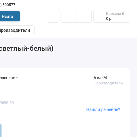
2) 500577
Корзина
0
Найти
0 р.
Производители
 светлый-белый)
Атон М
сравнение
Производитель
69696-30
Нашли дешевле?