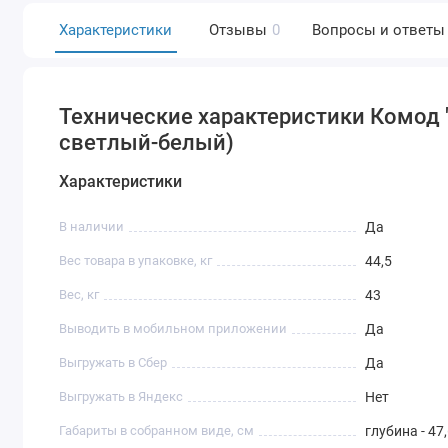
Характеристики
Отзывы
0
Вопросы и ответы
Технические характеристики Комод
светлый-белый)
Характеристики
В наличии
Да
Вес товара в упаковке, кг
44,5
Вес, кг
43
Выводить в мобильном приложении
Да
Выгружать в Сбер
Да
Выгружать в Яндекс
Нет
Габариты в собранном виде, см
глубина - 47