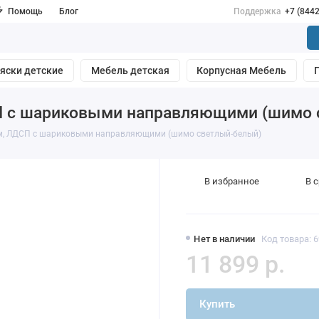
Помощь
Блог
Поддержка
+7 (844
яски детские
Мебель детская
Корпусная Мебель
СП с шариковыми направляющими (шимо
ом, ЛДСП с шариковыми направляющими (шимо светлый-белый)
В избранное
В 
Нет в наличии
Код товара: 
11 899 р.
Купить