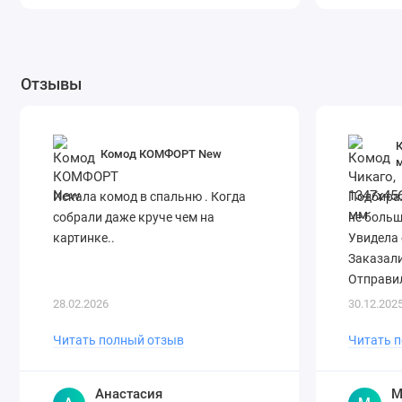
Отзывы
К
Комод КОМФОРТ New
Искала комод в спальню . Когда
Подбирал
собрали даже круче чем на
не больш
картинке..
Увидела 
Заказали
Отправил
28.02.2026
30.12.202
Читать полный отзыв
Читать 
Анастасия
М