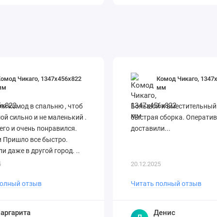
омод Чикаго, 1347х456х822
Комод Чикаго, 1347
мм
мм
и комод в спальню , чтоб
Большой и вместительный
ой сильно и не маленький .
быстрая сборка. Операти
его и очень понравился.
доставили...
 Пришло все быстро.
и даже в другой город. ..
5
20.12.2025
полный отзыв
Читать полный отзыв
аргарита
Денис