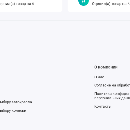
Д
ценил(а) товар на
Оценил(а) товар на
5
5
О компании
О нас
и
Согласие на обраб
Политика конфиден
персональных дан
выбору автокресла
Контакты
выбору коляски