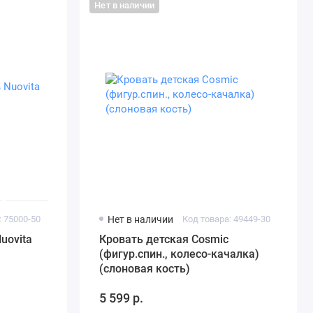
Нет в наличии
: 75000-50
Нет в наличии
Код товара: 49449-30
uovita
Кровать детская Cosmic
(фигур.спин., колесо-качалка)
(слоновая кость)
5 599 р.