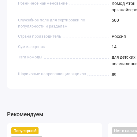
Розничное наименование
Комод Атон 
органайзер
Служебное поле для сортировки по
500
популярности и разделам
Страна производитель
Россия
Сумма оценок
14
Тэги комоды
для детских 
пеленальные
Шариковые направляющии ящиков
да
Рекомендуем
Популярный
Нет в налич