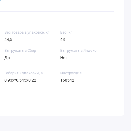
Вес товара в упаковке, кг
Вес, кг
44,5
43
Выгружать в Сбер
Выгружать в Яндекс
Да
Нет
Габариты упаковки, м
Инструкция
0,93х*0,545х0,22
168542