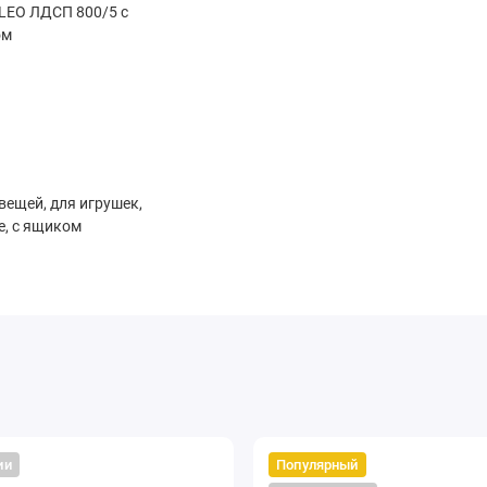
LEO ЛДСП 800/5 с
ом
вещей, для игрушек,
, с ящиком
ии
Популярный