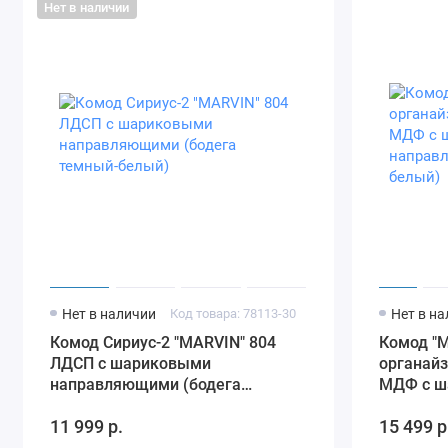
Нет в наличии
Нет в наличии
Код товара: 78113-30
Нет в н
Комод Сириус-2 "MARVIN" 804
Комод "M
ЛДСП с шариковыми
органай
направляющими (бодега
МДФ с ш
темный-белый)
направл
11 999 р.
15 499 р
белый)