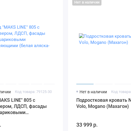
Нет в наличии
аличии
Код товара: 79125-30
Нет в наличии
Код товара
AKS LINE" 805 с
Подростковая кровать N
зером, ЛДСП, фасады
Volo, Mogano (Махагон)
ариковыми
яющими (белая аляска-
.
33 999 р.