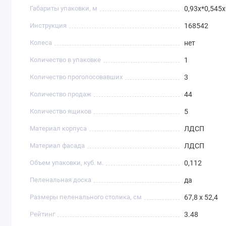
Габариты упаковки, м
0,93х*0,545х
Инструкция
168542
Колеса
нет
Количество в упаковке
1
Количество проголосовавших
3
Количество продаж
44
Количество ящиков
5
Материал корпуса
ЛДСП
Материал фасада
ЛДСП
Объем упаковки, куб. м.
0,112
Пеленальная доска
да
Размеры пеленального столика, см
67,8 х 52,4
Рейтинг
3.48