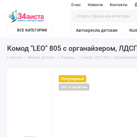
О нас
Новости
Контакты
Автокресла детские
Кол
ВСЕ КАТЕГОРИИ
Комод "LEO" 805 с органайзером, ЛД
Главная
Мебель детская
Комоды
Комод "LEO" 805 с органайзер
Популярный
Нет в наличии