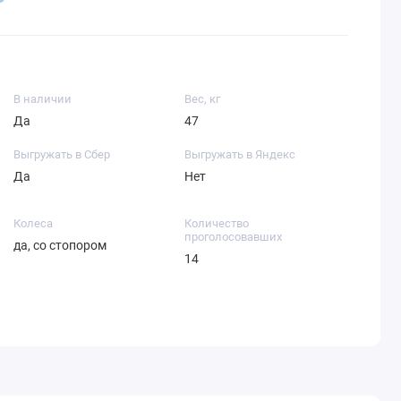
В наличии
Вес, кг
Да
47
Выгружать в Сбер
Выгружать в Яндекс
Да
Нет
Колеса
Количество
проголосовавших
да, со стопором
14