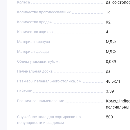
Колеса
да, со стоп
Количество проголосовавших
14
Количество продаж
92
Количество ящиков
4
Материал корпуса
МДФ
Материал фасада
МДФ
Объем упаковки, куб. м.
0,089
Пеленальная доска
да
Размеры пеленального столика, см
48,5х71
Рейтинг
3.39
Розничное наименование
Комод Indigo
пеленальны
Служебное поле для сортировки по
500
популярности и разделам