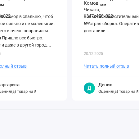
мм
мм
и комод в спальню , чтоб
Большой и вместительный
ой сильно и не маленький .
быстрая сборка. Операти
его и очень понравился.
доставили...
 Пришло все быстро.
и даже в другой город. ..
5
20.12.2025
полный отзыв
Читать полный отзыв
аргарита
Денис
Д
ценил(а) товар на
Оценил(а) товар на
5
5