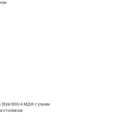
ором
 Style 800/4 МДФ с узким
м столиком