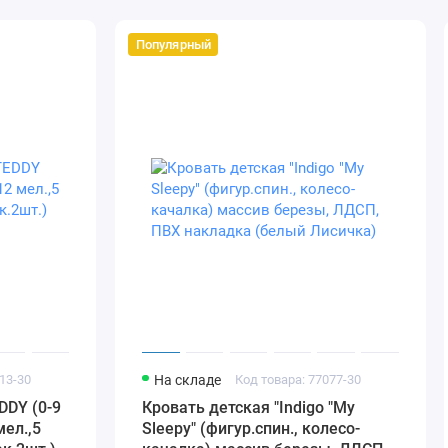
Популярный
13-30
На складе
Код товара: 77077-30
DDY (0-9
Кровать детская "Indigo "My
мел.,5
Sleepy" (фигур.спин., колесо-