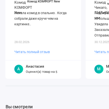
Комод КОМФОРТ New
Искала комод в спальню . Когда
Подбирал
собрали даже круче чем на
не больш
картинке..
Увидела 
Заказали
Отправил
28.02.2026
30.12.202
Читать полный отзыв
Читать 
Анастасия
М
А
М
Оценил(а) товар на
О
5
Вы смотрели