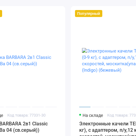
Популярный
де
Код товара: 77331-30
На складе
Код товара: 773
BARBARA 2в1 Classic
Электронные качели TE
(Ba 04 (св.серый))
кг), с адаптером, п/у,12 