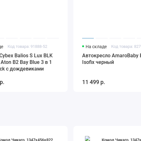
де
Код товара: 91888-52
На складе
Код товара: 827
Cybex Balios S Lux BLK
Автокресло AmaroBaby Br
Aton B2 Bay Blue 3 в 1
Isofix черный
ack с дождевиками
р.
11 499 р.
омод Чикаго, 1347х456х822
Комод Чикаго, 1347