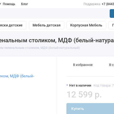
Помощь
Блог
Поддержка
+7 (844
яски детские
Мебель детская
Корпусная Мебель
пеленальным столиком, МДФ (белый-натур
 узким пеленальным столиком, МДФ (белый-натуральный)
В избранное
В 
Нет в наличии
Код товара: 
12 599 р.
Купить