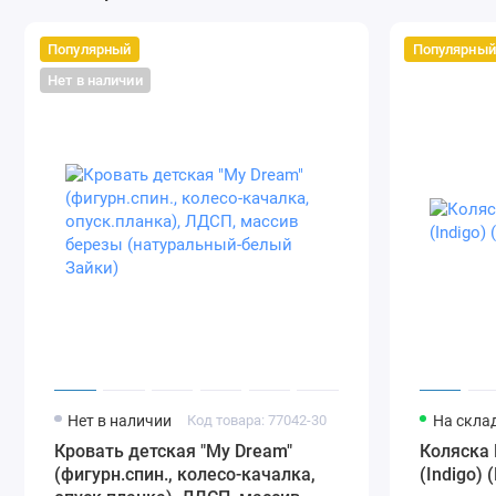
Популярный
Популярный
Нет в наличии
Нет в наличии
Код товара: 77042-30
На скла
Кровать детская "My Dream"
Коляска 
(фигурн.спин., колесо-качалка,
(Indigo) 