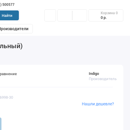
2) 500577
Корзина
0
Найти
0 р.
Производители
альный)
Indigo
сравнение
Производитель
76998-30
Нашли дешевле?