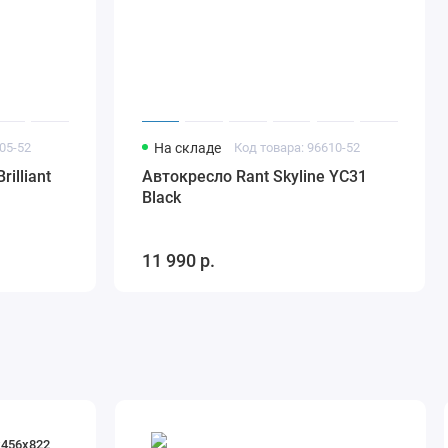
05-52
На складе
Код товара: 96610-52
illiant
Автокресло Rant Skyline YC31
Black
11 990 р.
х456х822