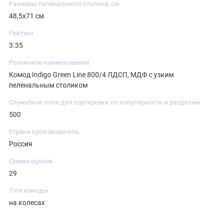
Размеры пеленального столика, см
48,5х71 см
Рейтинг
3.35
Розничное наименование
Комод Indigo Green Line 800/4 ЛДСП, МДФ с узким
пеленальным столиком
Служебное поле для сортировки по популярности и разделам
500
Страна производитель
Россия
Сумма оценок
29
Тэги комоды
на колесах