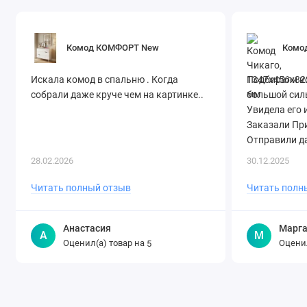
Комод КОМФОРТ New
Комод
Искала комод в спальню . Когда
Подбирали ко
собрали даже круче чем на картинке..
большой силь
Увидела его 
Заказали Пр
Отправили да
28.02.2026
30.12.2025
Читать полный отзыв
Читать полн
Анастасия
Марга
А
М
Оценил(а) товар на
Оценил
5