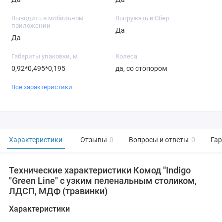
Выводить в мобильном
Выгружать в Сбер
приложении
Да
Да
Габариты упаковки, м
Колеса
0,92*0,495*0,195
да, со стопором
Все характеристики
Характеристики
Отзывы
0
Вопросы и ответы
0
Га
Технические характеристики Комод "Indigo
"Green Line" с узким пеленальным столиком,
ЛДСП, МДФ (травинки)
Характеристики