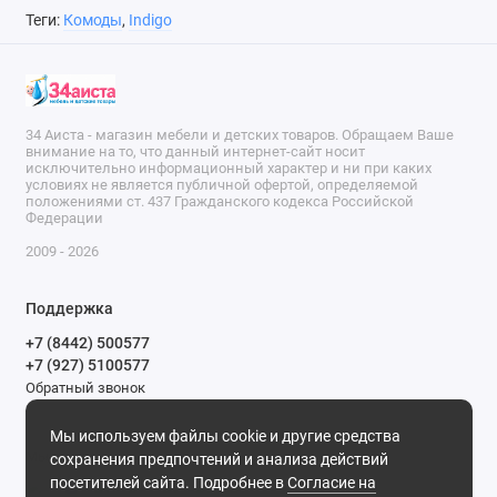
Теги:
Комоды
,
Indigo
34 Аиста - магазин мебели и детских товаров. Обращаем Ваше
внимание на то, что данный интернет-сайт носит
исключительно информационный характер и ни при каких
условиях не является публичной офертой, определяемой
положениями ст. 437 Гражданского кодекса Российской
Федерации
2009 - 2026
Поддержка
+7 (8442) 500577
+7 (927) 5100577
Обратный звонок
9-00 до 20-00.
Мы используем файлы cookie и другие средства
Мы в сети
сохранения предпочтений и анализа действий
посетителей сайта. Подробнее в
Согласие на