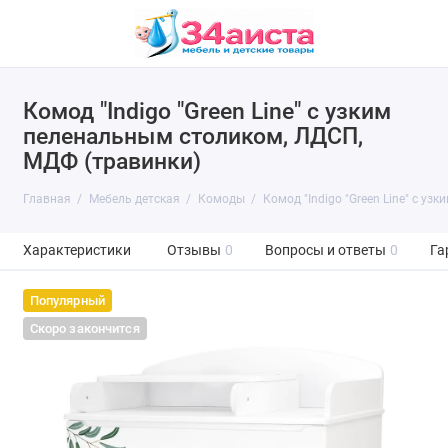
Комод "Indigo "Green Line" с узким
пеленальным столиком, ЛДСП,
МДФ (травинки)
Главная
Мебель детская
Комоды
Комод "Indigo "Green Line" с у
Характеристики
Отзывы
0
Вопросы и ответы
0
Га
Популярный
Скоро закончится