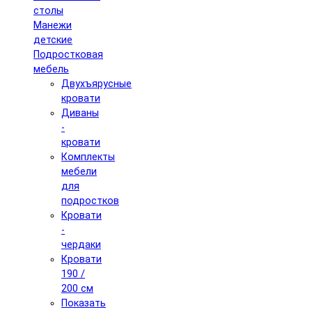
столы
Манежи
детские
Подростковая
мебель
Двухъярусные
кровати
Диваны
-
кровати
Комплекты
мебели
для
подростков
Кровати
-
чердаки
Кровати
190 /
200 см
Показать