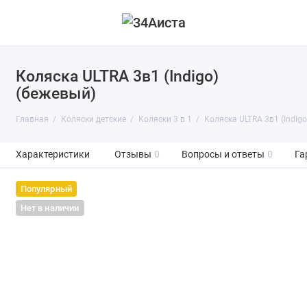
Коляска ULTRA 3в1 (Indigo)
(бежевый)
Главная
Коляски детские
Коляски 3 в 1
Коляска ULTRA 3в1 (Indigo
Характеристики
Отзывы
0
Вопросы и ответы
0
Га
Популярный
Нет в наличии