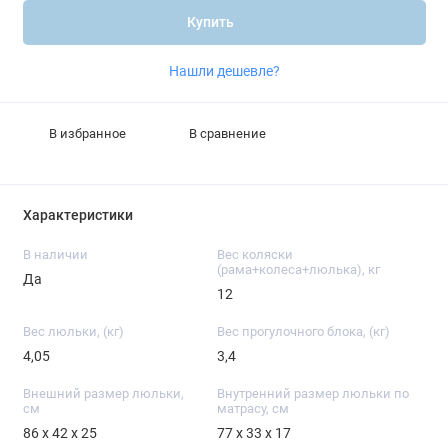
Купить
Нашли дешевле?
В избранное
В сравнение
Характеристики
В наличии
Вес коляски
(рама+колеса+люлька), кг
Да
12
Вес люльки, (кг)
Вес прогулочного блока, (кг)
4,05
3,4
Внешний размер люльки,
Внутренний размер люльки по
см
матрасу, см
86 х 42 х 25
77 х 33 х 17