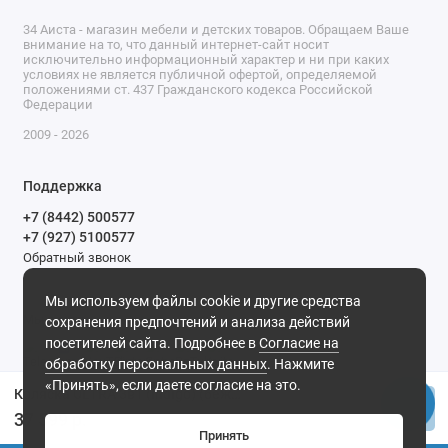
34 Аиста - магазин мебели и детских товаров. Обращаем Ваше
внимание на то, что данный интернет-сайт носит
исключительно информационный характер и ни при каких
условиях не является публичной офертой, определяемой
положениями ст. 437 Гражданского кодекса Российской
Федерации
2009 - 2026
Поддержка
+7 (8442) 500577
+7 (927) 5100577
Обратный звонок
9-00 до 20-00.
Мы используем файлы cookie и другие средства
Мы в сети
сохранения предпочтений и анализа действий
посетителей сайта. Подробнее в
Согласие на
обработку персональных данных
. Нажмите
«Принять», если даете согласие на это.
Коляска ULTRA 3в1 (Indigo) (бежевый)
Купить
37 599 р.
Принять