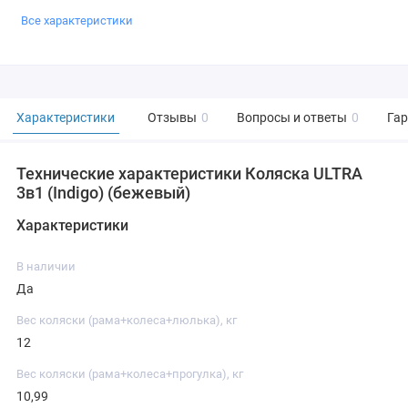
Все характеристики
Характеристики
Отзывы
0
Вопросы и ответы
0
Га
Технические характеристики Коляска ULTRA
3в1 (Indigo) (бежевый)
Характеристики
В наличии
Да
Вес коляски (рама+колеса+люлька), кг
12
Вес коляски (рама+колеса+прогулка), кг
10,99