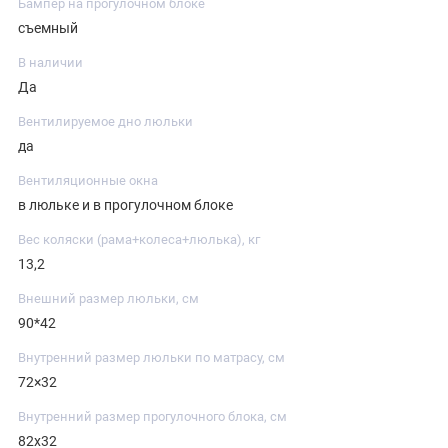
Бампер на прогулочном блоке
съемный
В наличии
Да
Вентилируемое дно люльки
да
Вентиляционные окна
в люльке и в прогулочном блоке
Вес коляски (рама+колеса+люлька), кг
13,2
Внешний размер люльки, см
90*42
Внутренний размер люльки по матрасу, см
72×32
Внутренний размер прогулочного блока, см
82х32