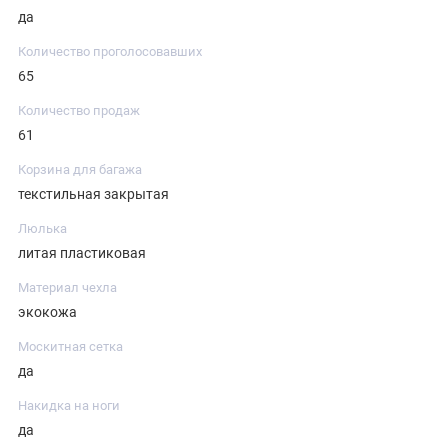
да
Количество проголосовавших
65
Количество продаж
61
Корзина для багажа
текстильная закрытая
Люлька
литая пластиковая
Материал чехла
экокожа
Москитная сетка
да
Накидка на ноги
да