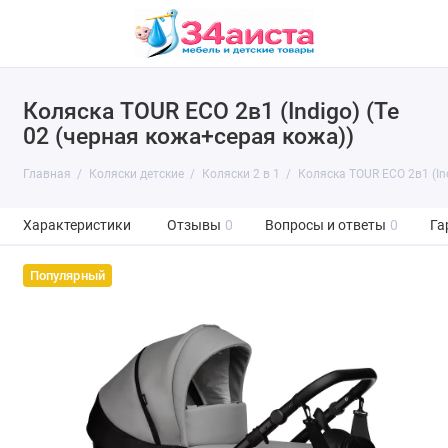
Коляска TOUR ECO 2в1 (Indigo) (Te
02 (черная кожа+серая кожа))
Главная
Коляски детские
Коляски 2 в 1
Коляска TOUR ECO 2в1 (Ind
Характеристики
Отзывы
0
Вопросы и ответы
0
Га
Популярный