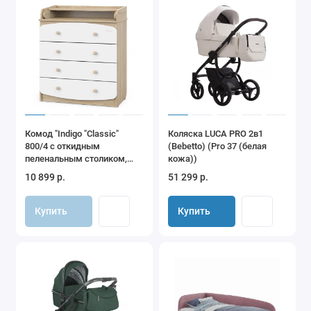
Комод "Indigo "Classic"
Коляска LUCA PRO 2в1
800/4 c откидным
(Bebetto) (Pro 37 (белая
пеленальным столиком,
кожа))
МДФ, ЛДСП (дуб сонома-
10 899 р.
51 299 р.
белый)
Купить
Купить