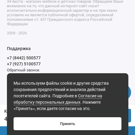
34 Аиста - магазин мебели и детских товаров. Обращаем Ваше
внимание на то, что данный интернет-сайт носит
исключительно информационный характер и ни при каких
условиях не является публичной офертой, определяемой
положениями ст. 437 Гражданского кодекса Российской
Федерации
2009 - 2026
Поддержка
+7 (8442) 500577
+7 (927) 5100577
Обратный звонок
9-00 до 20-00.
Мы используем файлы cookie и другие средства
Мы в сети
сохранения предпочтений и анализа действий
посетителей сайта. Подробнее в
Согласие на
обработку персональных данных
. Нажмите
«Принять», если даете согласие на это.
Коляска TOUR ECO 2в1 (Indigo) (Te 02 (черная кожа+серая кожа))
Купить
44 599 р.
Принять
0