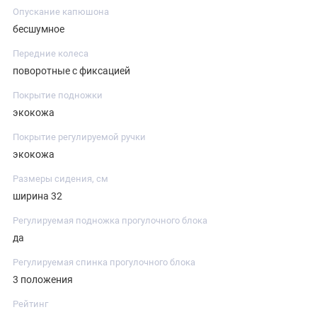
Опускание капюшона
бесшумное
Передние колеса
поворотные с фиксацией
Покрытие подножки
экокожа
Покрытие регулируемой ручки
экокожа
Размеры сидения, см
ширина 32
Регулируемая подножка прогулочного блока
да
Регулируемая спинка прогулочного блока
3 положения
Рейтинг