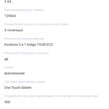
3.64
Рекомендованные товары
129063
Ремни безопасности в прогулочном блоке
5-точечные
Розничное наименование
Коляска 2 в 1 Indigo TOUR ECO
Ручка для переноски люльки
да
Сезон
всесезонная
Система крепления к раме
One Touch Sistem
Служебное поле для сортировки по популярности и разделам
500