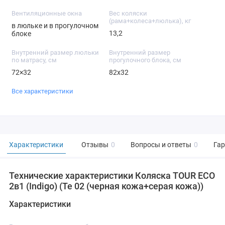
Вентиляционные окна
Вес коляски
(рама+колеса+люлька), кг
в люльке и в прогулочном
13,2
блоке
Внутренний размер люльки
Внутренний размер
по матрасу, см
прогулочного блока, см
72×32
82х32
Все характеристики
Характеристики
Отзывы
0
Вопросы и ответы
0
Га
Технические характеристики Коляска TOUR ECO
2в1 (Indigo) (Te 02 (черная кожа+серая кожа))
Характеристики