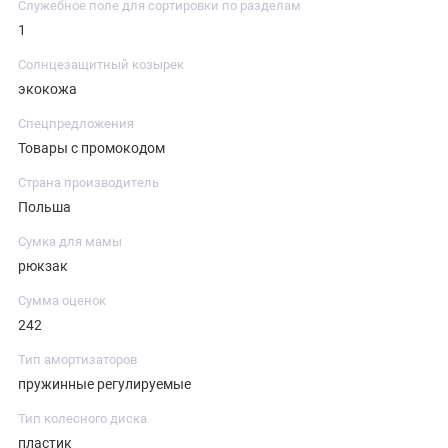
Служебное поле для сортировки по разделам
1
Солнцезащитный козырек
экокожа
Спецпредложения
Товары с промокодом
Страна производитель
Польша
Сумка для мамы
рюкзак
Сумма оценок
242
Тип амортизаторов
пружинные регулируемые
Тип колесного диска
пластик