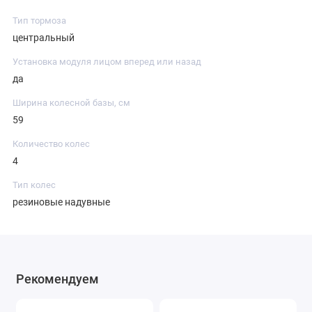
Тип тормоза
центральный
Установка модуля лицом вперед или назад
да
Ширина колесной базы, см
59
Количество колес
4
Тип колес
резиновые надувные
Рекомендуем