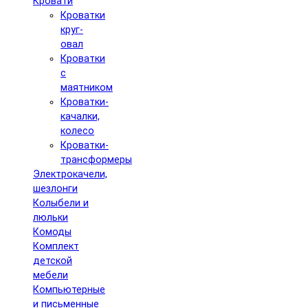
Кровати
Кроватки
круг-
овал
Кроватки
с
маятником
Кроватки-
качалки,
колесо
Кроватки-
трансформеры
Электрокачели,
шезлонги
Колыбели и
люльки
Комоды
Комплект
детской
мебели
Компьютерные
и письменные