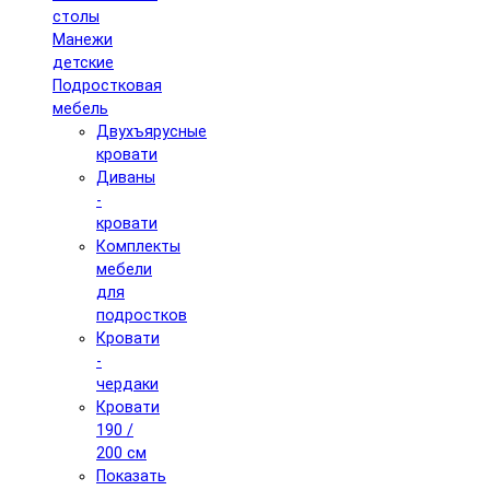
столы
Манежи
детские
Подростковая
мебель
Двухъярусные
кровати
Диваны
-
кровати
Комплекты
мебели
для
подростков
Кровати
-
чердаки
Кровати
190 /
200 см
Показать