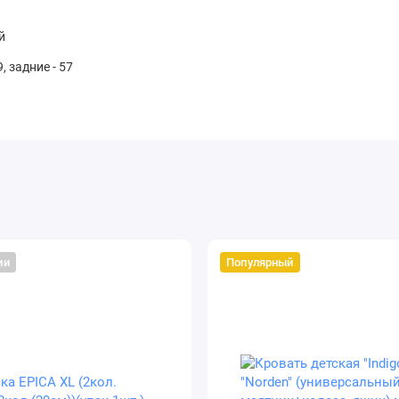
й
, задние - 57
ии
Популярный