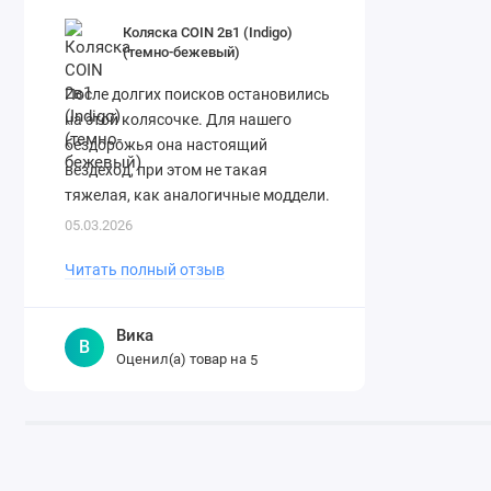
Коляска COIN 2в1 (Indigo)
(темно-бежевый)
После долгих поисков остановились
на этой колясочке. Для нашего
бездорожья она настоящий
вездеход, при этом не такая
тяжелая, как аналогичные моддели.
Складывается легко. Спасибо
05.03.2026
огромное магазину за ..
Читать полный отзыв
Вика
В
Оценил(а) товар на
5