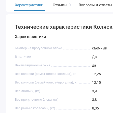
Характеристики
Отзывы
0
Вопросы и ответы
Технические характеристики Коляска 
Характеристики
Бампер на прогулочном блоке
съемный
В наличии
Да
Вентиляционные окна
да
Вес коляски (рама+колеса+люлька), кг
12,25
Вес коляски (рама+колеса+прогулка), кг
12,15
Вес люльки, (кг)
3,9
Вес прогулочного блока, (кг)
3,8
Вес рамы с колесами, (кг)
8,35