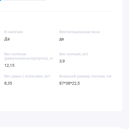
В наличии
Вентиляционные окна
Да
да
Вес коляски
Вес люльки, (кг)
(рама+колеса+прогулка), кг
3,9
12,15
Вес рамы с колесами, (кг)
Внешний размер люльки, см
8,35
87*38*22,5