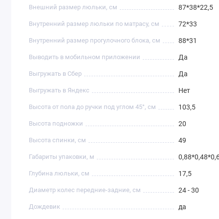
Внешний размер люльки, см
87*38*22,5
Внутренний размер люльки по матрасу, см
72*33
Внутренний размер прогулочного блока, см
88*31
Выводить в мобильном приложении
Да
Выгружать в Сбер
Да
Выгружать в Яндекс
Нет
Высота от пола до ручки под углом 45°, см
103,5
Высота подножки
20
Высота спинки, см
49
Габариты упаковки, м
0,88*0,48*0,
Глубина люльки, см
17,5
Диаметр колес передние-задние, см
24 - 30
Дождевик
да