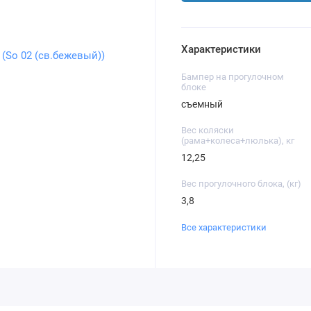
Характеристики
Бампер на прогулочном
блоке
съемный
Вес коляски
(рама+колеса+люлька), кг
12,25
Вес прогулочного блока, (кг)
3,8
Все характеристики