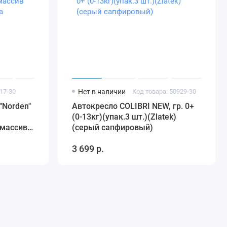
17-30
Нет в наличии
Код товара: 50929-30
"Norden"
Автокресло COLIBRI NEW, гр. 0+
(0-13кг)(упак.3 шт.)(Zlatek)
 массив
(серый сапфировый)
ла
3 699 р.