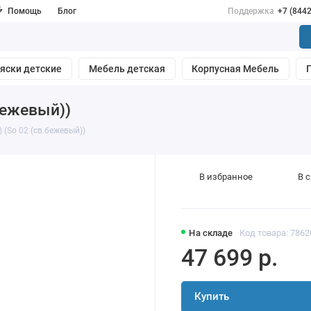
Помощь
Блог
Поддержка
+7 (844
яски детские
Мебель детская
Корпусная Мебель
.бежевый))
) (So 02 (св.бежевый))
В избранное
В 
На складе
Код товара: 7862
47 699 р.
Купить