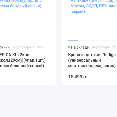
аличии
Код товара: 95761-30
На складе
Код товара: 771
EPICA XL (2кол.
Кровать детская "Indigo 
2кол.(29см))(упак.1шт.)
(универсальный
 (темн.бежевый-серый)
маятник+колеса, ящик)
березы, ЛДСП, ПВХ нак
.
15 499 р.
(серый)