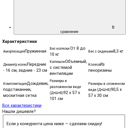
В
сравнение
Характеристики
От 8 до
Вес коляски:
Пружинная
8,3 кг
Амортизация
Вес с сиденьем
10 кг
Объемный,
Капюшон
Передние
Из
Диаметр колес
Колеса
с системой
- 16 см, задние - 23 см
пенорезины
вентиляции
Размеры в
Дождевик,
Комплектация
Размеры в сложенном
разложенном виде
подстаканник,
90,5 х
виде (Д×Ш×В)
92 х 57 х
(Д×Ш×В)
москитная сетка
57 х 30 см
101 см
Все характеристики
Нашли дешевле?
Если у конкурента цена ниже — сделаем скидку!