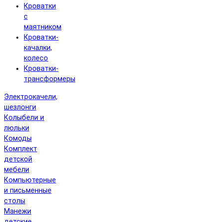
Кроватки
с
маятником
Кроватки-
качалки,
колесо
Кроватки-
трансформеры
Электрокачели,
шезлонги
Колыбели и
люльки
Комоды
Комплект
детской
мебели
Компьютерные
и письменные
столы
Манежи
детские