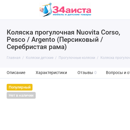
Коляска прогулочная Nuovita Corso,
Pesco / Argento (Персиковый /
Серебристая рама)
Главная
Коляски детские
Прогулочные коляски
Коляска прогулоч
Описание
Характеристики
Отзывы
0
Вопросы и о
Популярный
Нет в наличии