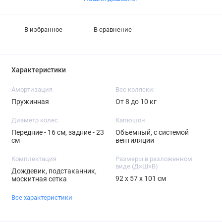
В избранное
В сравнение
Характеристики
Амортизация
Вес коляски:
Пружинная
От 8 до 10 кг
Диаметр колес
Капюшон
Передние - 16 см, задние - 23
Объемный, с системой
см
вентиляции
Комплектация
Размеры в разложенном
виде (Д×Ш×В)
Дождевик, подстаканник,
92 х 57 х 101 см
москитная сетка
Все характеристики