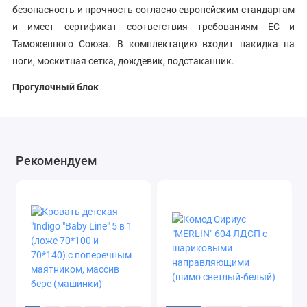
безопасность и прочность согласно европейским стандартам
и имеет сертификат соответствия требованиям ЕС и
Таможенного Союза. В комплектацию входит накидка на
ноги, москитная сетка, дождевик, подстаканник.
Прогулочный блок
Коляска Nuovita Corso может служить как для прогулок, так и
для отдыха малыша, имея функцию горизонтальной
раскладки и комфортный размер спального места.
Рекомендуем
Объемный капор с бесшумным механизмом раскладки и
утеплённая накидка на ножки помогают создать малышу
максимальный комфорт. Для вентиляции в задней секции
капора предусмотрено окошко. Для безопасности малыша
предусмотрены пятиточечные ремни с мягкими накладками,
имеющие паховый ограничитель из ткани.
Верхняя часть коляски выполнена из современного
инновационного материала, обладающего повышенной