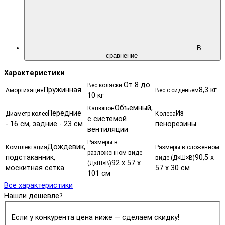
В
сравнение
Характеристики
От 8 до
Вес коляски:
Пружинная
8,3 кг
Амортизация
Вес с сиденьем
10 кг
Объемный,
Капюшон
Передние
Из
Диаметр колес
Колеса
с системой
- 16 см, задние - 23 см
пенорезины
вентиляции
Размеры в
Дождевик,
Комплектация
Размеры в сложенном
разложенном виде
подстаканник,
90,5 х
виде (Д×Ш×В)
92 х 57 х
(Д×Ш×В)
москитная сетка
57 х 30 см
101 см
Все характеристики
Нашли дешевле?
Если у конкурента цена ниже — сделаем скидку!