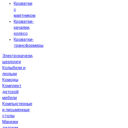
Кроватки
с
маятником
Кроватки-
качалки,
колесо
Кроватки-
трансформеры
Электрокачели,
шезлонги
Колыбели и
люльки
Комоды
Комплект
детской
мебели
Компьютерные
и письменные
столы
Манежи
детские