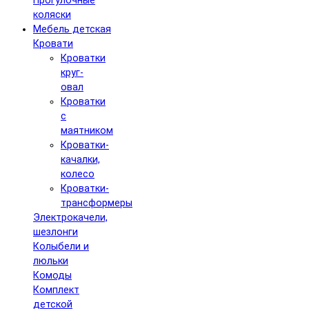
Прогулочные
коляски
Мебель детская
Кровати
Кроватки
круг-
овал
Кроватки
с
маятником
Кроватки-
качалки,
колесо
Кроватки-
трансформеры
Электрокачели,
шезлонги
Колыбели и
люльки
Комоды
Комплект
детской