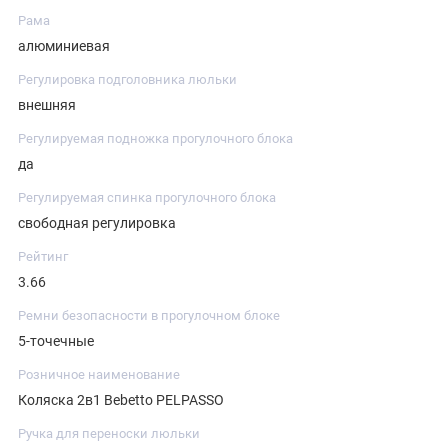
Рама
алюминиевая
Регулировка подголовника люльки
внешняя
Регулируемая подножка прогулочного блока
да
Регулируемая спинка прогулочного блока
свободная регулировка
Рейтинг
3.66
Ремни безопасности в прогулочном блоке
5-точечные
Розничное наименование
Коляска 2в1 Bebetto PELPASSO
Ручка для переноски люльки