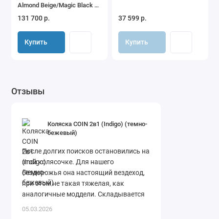
Almond Beige/Magic Black с
дождевиками
131 700 р.
37 599 р.
Купить
Купить
Отзывы
Коляска COIN 2в1 (Indigo) (темно-
бежевый)
После долгих поисков остановились на
этой колясочке. Для нашего
бездорожья она настоящий вездеход,
при этом не такая тяжелая, как
аналогичные моддели. Складывается
легко. Спасибо огромное магазину за ..
05.03.2026