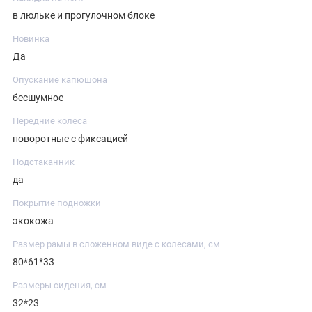
в люльке и прогулочном блоке
Новинка
Да
Опускание капюшона
бесшумное
Передние колеса
поворотные с фиксацией
Подстаканник
да
Покрытие подножки
экокожа
Размер рамы в сложенном виде с колесами, см
80*61*33
Размеры сидения, см
32*23