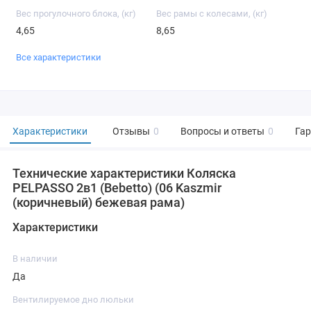
Вес прогулочного блока, (кг)
Вес рамы с колесами, (кг)
4,65
8,65
Все характеристики
Характеристики
Отзывы
0
Вопросы и ответы
0
Га
Технические характеристики Коляска
PELPASSO 2в1 (Bebetto) (06 Kaszmir
(коричневый) бежевая рама)
Характеристики
В наличии
Да
Вентилируемое дно люльки