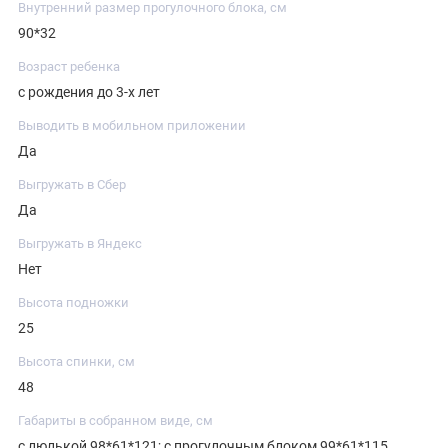
Внутренний размер прогулочного блока, см
90*32
Возраст ребенка
с рождения до 3-х лет
Выводить в мобильном приложении
Да
Выгружать в Сбер
Да
Выгружать в Яндекс
Нет
Высота подножки
25
Высота спинки, см
48
Габариты в собранном виде, см
с люлькой 98*61*121; с прогулочным блоком 99*61*115