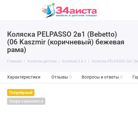
Коляска PELPASSO 2в1 (Bebetto)
(06 Kaszmir (коричневый) бежевая
рама)
Главная
Коляски детские
Коляски 2 в 1
Коляска PELPASSO 2в1 (Be
Характеристики
Отзывы
0
Вопросы и ответы
0
Га
Популярный
Скоро закончится