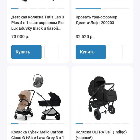
Детская коляска Tutis Leo 3
Кровать трансформер
Plus 4 в 1 с автокреслом Elo
Дельта-Лофт 200203
Lux EduSky Black и базой
1582211 India Ink
73 000 р.
32 520 р.
Купить
Купить
Коляска Cybex Melio Carbon
Коляска ULTRA 3в1 (Indigo)
Cloud G i-Size Lava Grey 3 в 1
(черный)