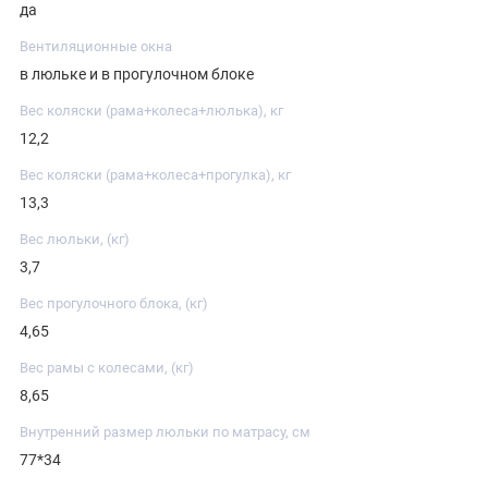
да
Вентиляционные окна
в люльке и в прогулочном блоке
Вес коляски (рама+колеса+люлька), кг
12,2
Вес коляски (рама+колеса+прогулка), кг
13,3
Вес люльки, (кг)
3,7
Вес прогулочного блока, (кг)
4,65
Вес рамы с колесами, (кг)
8,65
Внутренний размер люльки по матрасу, см
77*34