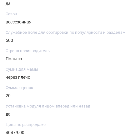
да
Сезон
всесезонная
Служебное поле для сортировки по популярности и разделам
500
Страна производитель
Польша
Сумка для мамы
через плечо
Сумма оценок
20
Установка модуля лицом вперед или назад
да
Цена по распродаже
40479.00