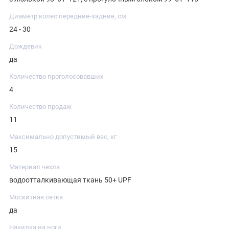
Диаметр колес передние-задние, см
24 - 30
Дождевик
да
Количество проголосовавших
4
Количество продаж
11
Максимально допустимый вес, кг
15
Материал чехла
водоотталкивающая ткань 50+ UPF
Москитная сетка
да
Накидка на ноги