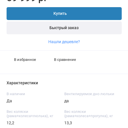
Купить
Быстрый заказ
Нашли дешевле?
В избранное
В сравнение
Характеристики
В наличии
Вентилируемое дно люльки
Да
да
Вес коляски
Вес коляски
(рама+колеса+люлька), кг
(рама+колеса+прогулка), кг
12,2
13,3