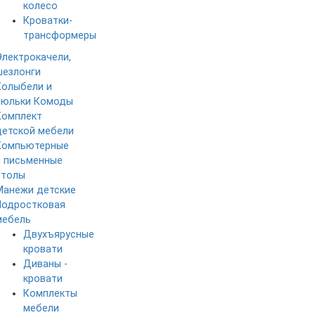
колесо
Кроватки-
трансформеры
Электрокачели,
шезлонги
Колыбели и
люльки
Комоды
Комплект
детской мебели
Компьютерные
и письменные
столы
Манежи детские
Подростковая
мебель
Двухъярусные
кровати
Диваны -
кровати
Комплекты
мебели