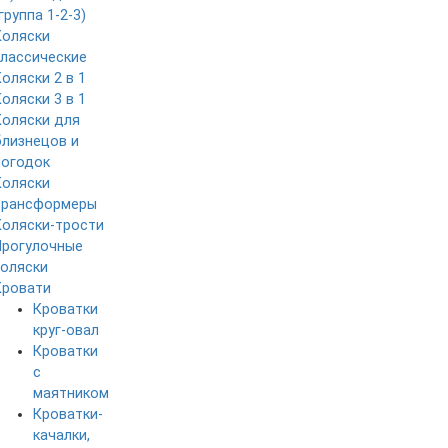
группа 1-2-3)
Коляски
классические
Коляски 2 в 1
Коляски 3 в 1
Коляски для
близнецов и
погодок
Коляски
трансформеры
Коляски-трости
Прогулочные
коляски
Кровати
Кроватки
круг-овал
Кроватки
с
маятником
Кроватки-
качалки,