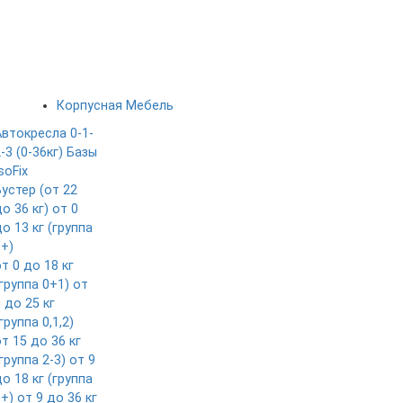
Корпусная Мебель
Автокресла 0-1-
-3 (0-36кг)
Базы
soFix
Бустер (от 22
о 36 кг)
от 0
о 13 кг (группа
0+)
т 0 до 18 кг
группа 0+1)
от
 до 25 кг
группа 0,1,2)
т 15 до 36 кг
группа 2-3)
от 9
о 18 кг (группа
1+)
от 9 до 36 кг