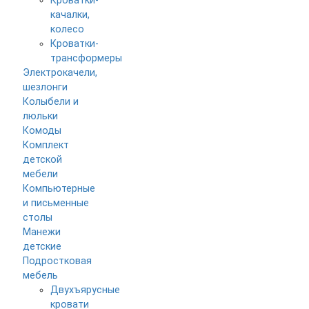
Кроватки-
качалки,
колесо
Кроватки-
трансформеры
Электрокачели,
шезлонги
Колыбели и
люльки
Комоды
Комплект
детской
мебели
Компьютерные
и письменные
столы
Манежи
детские
Подростковая
мебель
Двухъярусные
кровати