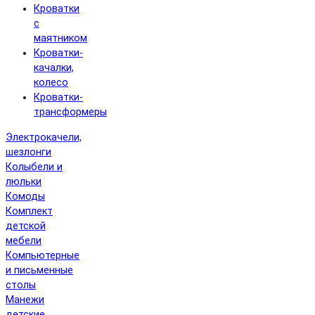
Кроватки
с
маятником
Кроватки-
качалки,
колесо
Кроватки-
трансформеры
Электрокачели,
шезлонги
Колыбели и
люльки
Комоды
Комплект
детской
мебели
Компьютерные
и письменные
столы
Манежи
детские