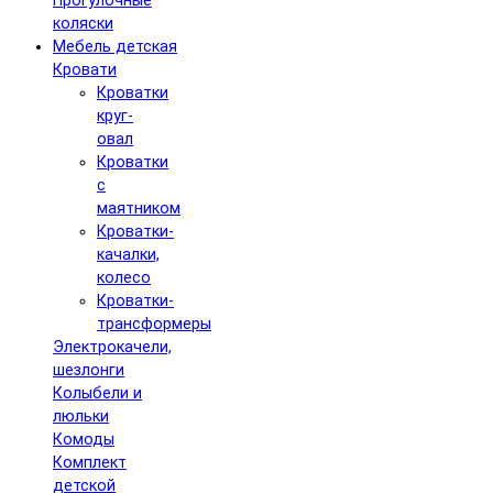
Прогулочные
коляски
Мебель детская
Кровати
Кроватки
круг-
овал
Кроватки
с
маятником
Кроватки-
качалки,
колесо
Кроватки-
трансформеры
Электрокачели,
шезлонги
Колыбели и
люльки
Комоды
Комплект
детской