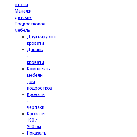
столы
Манежи
детские
Подростковая
мебель
Двухъярусные
кровати
Диваны
-
кровати
Комплекты
мебели
для
подростков
Кровати
-
чердаки
Кровати
190 /
200 см
Показать