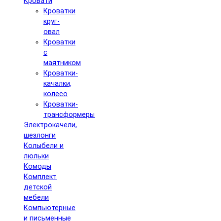
Кровати
Кроватки
круг-
овал
Кроватки
с
маятником
Кроватки-
качалки,
колесо
Кроватки-
трансформеры
Электрокачели,
шезлонги
Колыбели и
люльки
Комоды
Комплект
детской
мебели
Компьютерные
и письменные