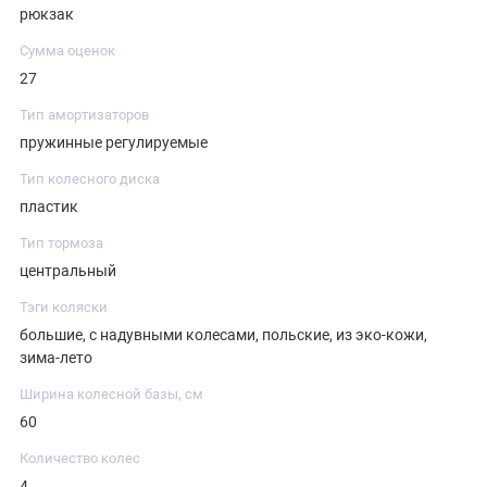
рюкзак
Сумма оценок
27
Тип амортизаторов
пружинные регулируемые
Тип колесного диска
пластик
Тип тормоза
центральный
Тэги коляски
большие, с надувными колесами, польские, из эко-кожи,
зима-лето
Ширина колесной базы, см
60
Количество колес
4