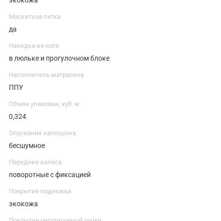
Москитная сетка
да
Накидка на ноги
в люльке и прогулочном блоке
Наполнитель матрасика
ППУ
Объем упаковки, куб. м.
0,324
Опускание капюшона
бесшумное
Передние колеса
поворотные с фиксацией
Покрытие подножки
экокожа
Покрытие регулируемой ручки