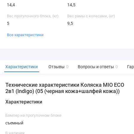
14,4
14,5
Вес прогулочного блока, (кг)
Вес рамы с колесами, (кг)
5
9,5
Все характеристики
Характеристики
Отзывы
0
Вопросы и ответы
0
Га
Технические характеристики Коляска MIO ECO
2в1 (Indigo) (05 (черная кожа+шалфей кожа))
Характеристики
Бампер на прогулочном блоке
съемный
В наличии