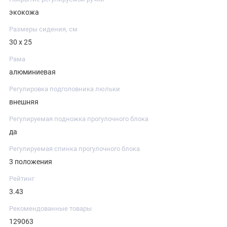
экокожа
Размеры сидения, см
30 х 25
Рама
алюминиевая
Регулировка подголовника люльки
внешняя
Регулируемая подножка прогулочного блока
да
Регулируемая спинка прогулочного блока
3 положения
Рейтинг
3.43
Рекомендованные товары
129063