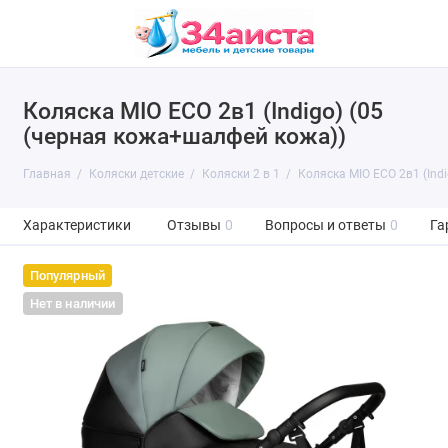
Коляска MIO ECO 2в1 (Indigo) (05
(черная кожа+шалфей кожа))
Главная
Коляски детские
Коляски 2 в 1
Коляска MIO ECO 2в1 (Ind
Характеристики
Отзывы
0
Вопросы и ответы
0
Га
Популярный
Нет в наличии