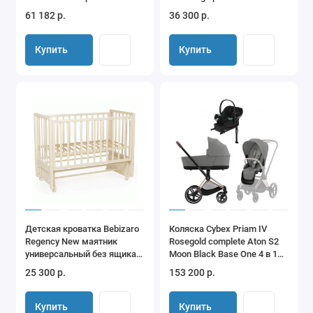
61 182 р.
36 300 р.
Купить
Купить
Детская кроватка Bebizaro
Коляска Cybex Priam IV
Regency New маятник
Rosegold complete Aton S2
универсальный без ящика
Moon Black Base One 4 в 1
ваниль
Mirage Grey
25 300 р.
153 200 р.
Купить
Купить