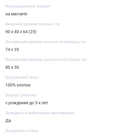
Ветрозащитный отворот
на магните
Внешний размер люльки, см
90 х 40 х 64 (25)
Внутренний размер люльки по матрасу, см
74 х 35
Внутренний размер прогулочного блока, см
80 х 30
Внутренний чехол
100% хлопок
Возраст ребенка
с рождения до 3-х лет
Выводить в мобильном приложении
Да
Выгружать в Сбер