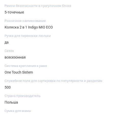
Ремни безопасности в прогулочном блоке
5-точечные
Розничное наименование
Коляска 2 в 1 Indigo MIO ECO
Ручка для переноски люльки
да
Сезон
всесезонная
Система крепления к раме
One Touch Sistem
Служебное поле для сортировки по популярности и разделам
500
Страна производитель
Польша
Сумка для мамы