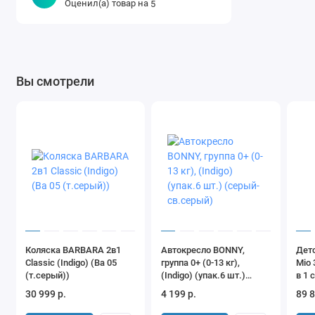
Оценил(а) товар на
5
Вы смотрели
Коляска BARBARA 2в1
Автокресло BONNY,
Детс
Classic (Indigo) (Ba 05
группа 0+ (0-13 кг),
Mio 
(т.серый))
(Indigo) (упак.6 шт.)
в 1 
(серый-св.серый)
Beig
30 999 р.
4 199 р.
89 8
Moo