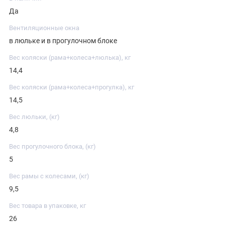
Да
Вентиляционные окна
в люльке и в прогулочном блоке
Вес коляски (рама+колеса+люлька), кг
14,4
Вес коляски (рама+колеса+прогулка), кг
14,5
Вес люльки, (кг)
4,8
Вес прогулочного блока, (кг)
5
Вес рамы с колесами, (кг)
9,5
Вес товара в упаковке, кг
26