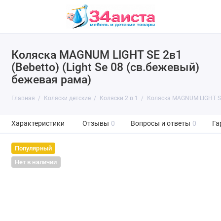
Коляска MAGNUM LIGHT SE 2в1
(Bebetto) (Light Se 08 (св.бежевый)
бежевая рама)
Главная
Коляски детские
Коляски 2 в 1
Коляска MAGNUM LIGHT SE 
Характеристики
Отзывы
0
Вопросы и ответы
0
Га
Популярный
Нет в наличии