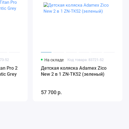
73-52
На складе
Код товара: 83721-52
an Pro 2
Детская коляска Adamex Zico
tic Grey
New 2 в 1 ZN-TK52 (зеленый)
57 700 р.