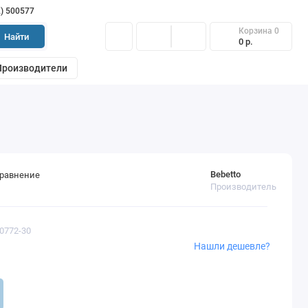
2) 500577
Корзина
0
Найти
0 р.
Производители
Bebetto
сравнение
Производитель
60772-30
Нашли дешевле?