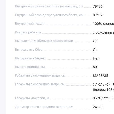
Внутренний размер люльки по матрасу, см
79*36
Внутренний размер прогулочного блока, см
87*32
Внутренний чехол
100% хлопо
Возраст ребенка
с рождения д
Выводить в мобильном приложении
Да
Выгружать в Сбер
Да
Выгружать в Яндекс
Нет
Высота спинки, см
50
Габариты в сложенном виде, см
83*58*35
Габариты в собранном виде, см
с люлькой 1
блоком 103
Габариты упаковки, м
0,9*0,52*0,5
Диаметр колес передние-задние, см
24 - 30