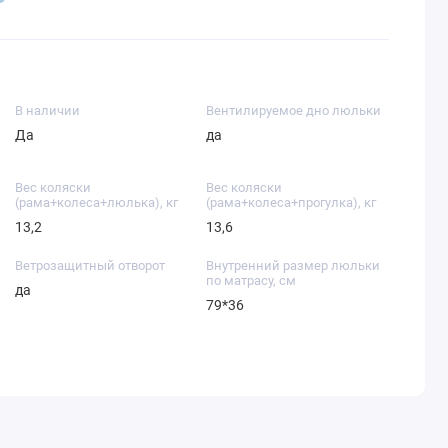
В наличии
Вентилируемое дно люльки
Да
да
Вес коляски
Вес коляски
(рама+колеса+люлька), кг
(рама+колеса+прогулка), кг
13,2
13,6
Ветрозащитный отворот
Внутренний размер люльки
по матрасу, см
да
79*36