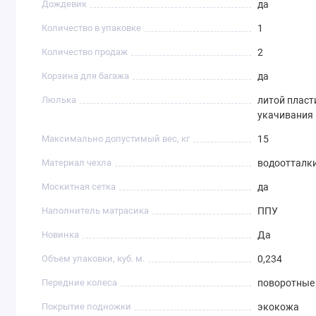
Дождевик
да
Количество в упаковке
1
Количество продаж
2
Корзина для багажа
да
Люлька
литой пласт
укачивания
Максимально допустимый вес, кг
15
Материал чехла
водоотталк
Москитная сетка
да
Наполнитель матрасика
ППУ
Новинка
Да
Объем упаковки, куб. м.
0,234
Передние колеса
поворотные 
Покрытие подножки
экокожа