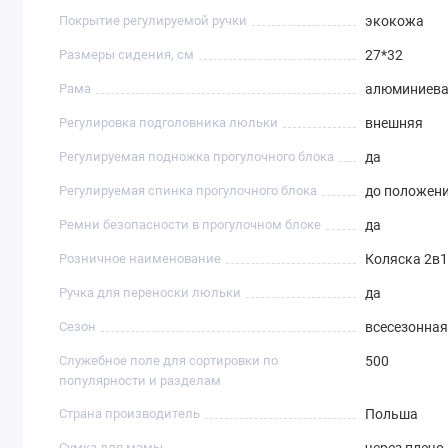
Покрытие регулируемой ручки
экокожа
Размеры сидения, см
27*32
Рама
алюминиев
Регулировка подголовника люльки
внешняя
Регулируемая подножка прогулочного блока
да
Регулируемая спинка прогулочного блока
до положен
Ремни безопасности в прогулочном блоке
да
Розничное наименование
Коляска 2в
Ручка для переноски люльки
да
Сезон
всесезонная
Служебное поле для сортировки по
500
популярности и разделам
Страна производитель
Польша
Сумка для мамы