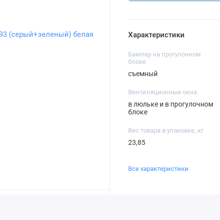
Характеристики
Бампер на прогулочном
блоке
съемный
Вентиляционные окна
в люльке и в прогулочном
блоке
Вес товара в упаковке, кг
23,85
Все характеристики