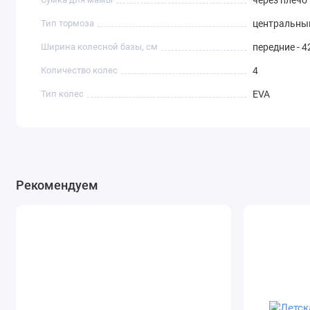
через плечо
Тип тормоза
центральны
Ширина колесной базы, см
передние - 42
Количество колес
4
Тип колес
EVA
Рекомендуем