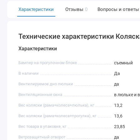
Характеристики
Отзывы
0
Вопросы и ответы
Технические характеристики Коляск
Характеристики
Бампер на прогулочном блоке
съемный
В наличии
Да
Вентилируемое дно люльки
да
Вентиляционные окна
в люльке и 
Вес коляски (рама+колеса+люлька), кг
13,2
Вес коляски (рама+колеса+прогулка), кг
13,6
Вес товара в упаковке, кг
23,85
Ветрозащитный отворот
да