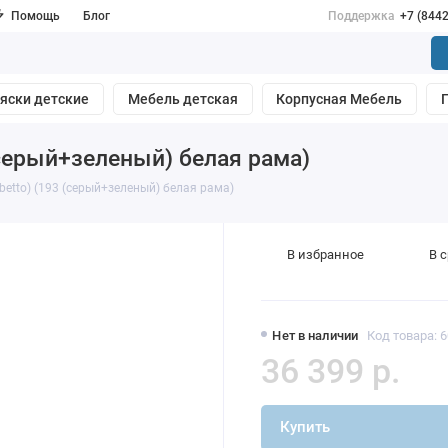
Помощь
Блог
Поддержка
+7 (844
яски детские
Мебель детская
Корпусная Мебель
серый+зеленый) белая рама)
etto) (193 (серый+зеленый) белая рама)
В избранное
В 
Нет в наличии
Код товара: 
36 399 р.
Купить