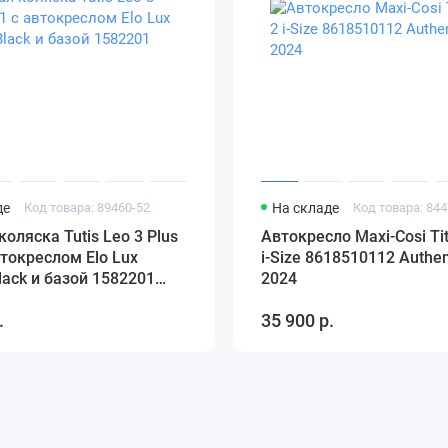
де
Код товара: 89460-52
На складе
Код товара: 844
коляска Tutis Leo 3 Plus
Автокресло Maxi-Cosi Tit
автокреслом Elo Lux
i-Size 8618510112 Authen
lack и базой 1582201
2024
.
35 900 р.