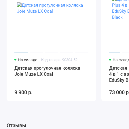
На складе
Код товара: 90304-52
На скла
Детская прогулочная коляска
Детская 
Joie Muze LX Coal
4 в 1 с 
EduSky B
Black
9 900 р.
73 000 р
Отзывы