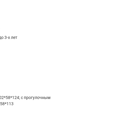
к
о 3-х лет
02*58*124; с прогулочным
*58*113