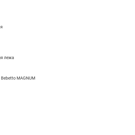
ая
ия лежа
1 Bebetto MAGNUM