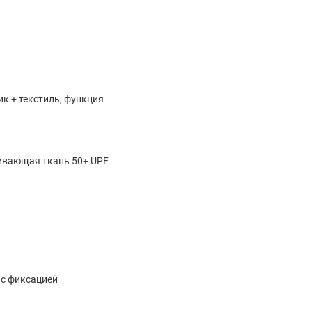
ик + текстиль, функция
ивающая ткань 50+ UPF
с фиксацией