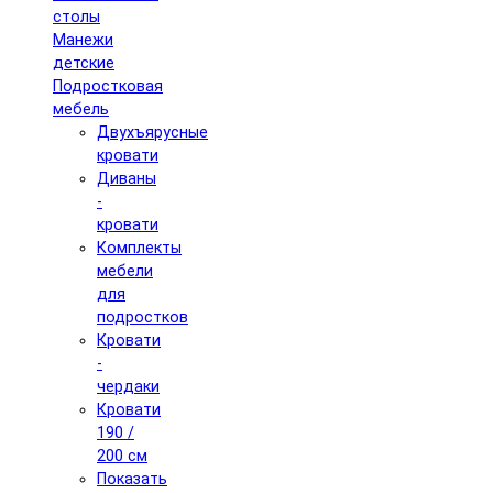
столы
Манежи
детские
Подростковая
мебель
Двухъярусные
кровати
Диваны
-
кровати
Комплекты
мебели
для
подростков
Кровати
-
чердаки
Кровати
190 /
200 см
Показать