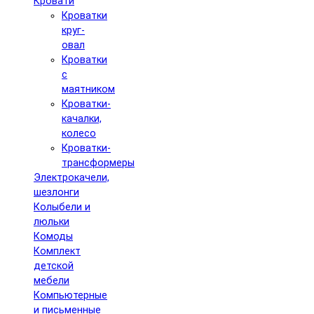
Кровати
Кроватки
круг-
овал
Кроватки
с
маятником
Кроватки-
качалки,
колесо
Кроватки-
трансформеры
Электрокачели,
шезлонги
Колыбели и
люльки
Комоды
Комплект
детской
мебели
Компьютерные
и письменные