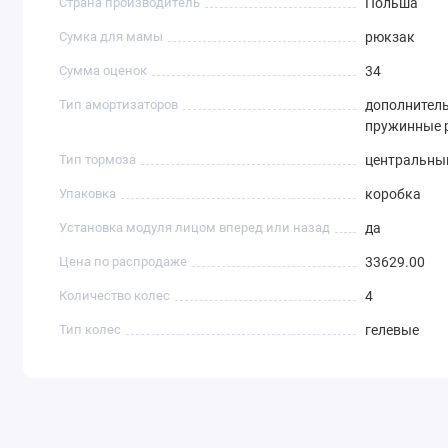
Страна производитель
Польша
Сумка для мамы
рюкзак
Сумма оценок
34
Тип амортизаторов
дополнитель
пружинные 
Тип тормоза
центральны
Упаковка
коробка
Установка модуля лицом вперед или назад
да
Цена по распродаже
33629.00
Количество колес
4
Тип колес
гелевые