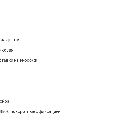
я закрытая
иковая
вставки из экокожи
койра
iShok, поворотные с фиксацией