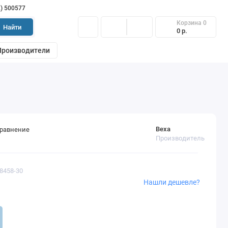
2) 500577
Корзина
0
Найти
0 р.
Производители
Bexa
сравнение
Производитель
78458-30
Нашли дешевле?