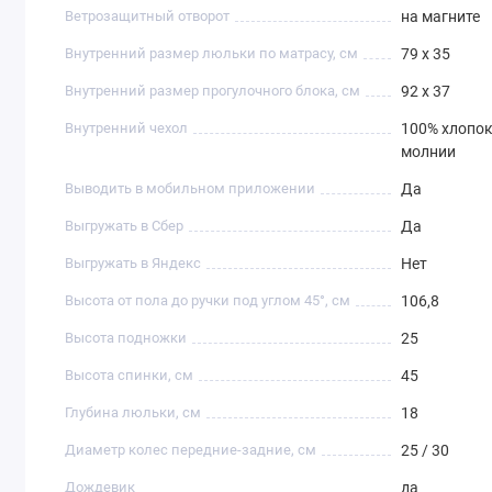
Ветрозащитный отворот
на магните
Внутренний размер люльки по матрасу, см
79 x 35
Внутренний размер прогулочного блока, см
92 х 37
Внутренний чехол
100% хлопок
молнии
Выводить в мобильном приложении
Да
Выгружать в Сбер
Да
Выгружать в Яндекс
Нет
Высота от пола до ручки под углом 45°, см
106,8
Высота подножки
25
Высота спинки, см
45
Глубина люльки, см
18
Диаметр колес передние-задние, см
25 / 30
Дождевик
да