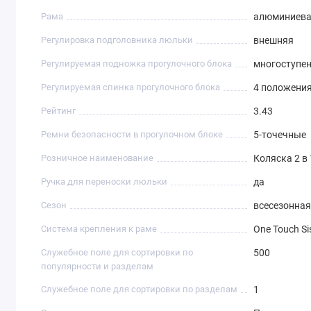
Рама
алюминиев
Регулировка подголовника люльки
внешняя
Регулируемая подножка прогулочного блока
многоступе
Регулируемая спинка прогулочного блока
4 положени
Рейтинг
3.43
Ремни безопасности в прогулочном блоке
5-точечные
Розничное наименование
Коляска 2 в 
Ручка для переноски люльки
да
Сезон
всесезонная
Система крепления к раме
One Touch S
Служебное поле для сортировки по
500
популярности и разделам
Служебное поле для сортировки по разделам
1