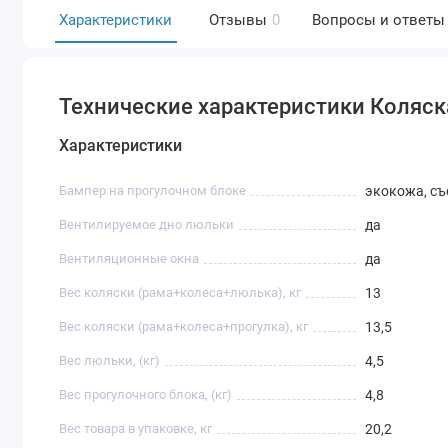
Характеристики
Отзывы
0
Вопросы и ответы
Технические характеристики Коляска 
Характеристики
Бампер на прогулочном блоке
экокожа, с
Вентилируемое дно люльки
да
Вентиляционные окна
да
Вес коляски (рама+колеса+люлька), кг
13
Вес коляски (рама+колеса+прогулка), кг
13,5
Вес люльки, (кг)
4,5
Вес прогулочного блока, (кг)
4,8
Вес товара в упаковке, кг
20,2