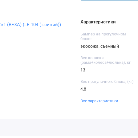
Характеристики
Бампер на прогулочном
блоке
экокожа, съемный
Вес коляски
(рама+колеса+люлька), кг
13
Вес прогулочного блока, (кг)
4,8
Все характеристики