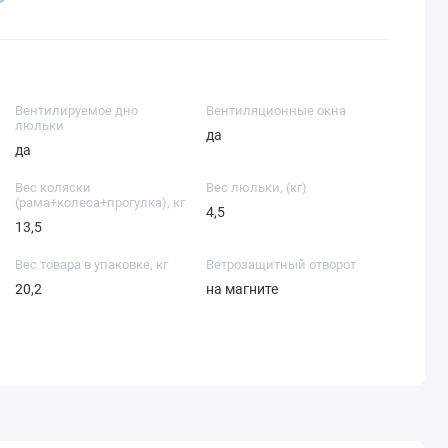
Вентилируемое дно
Вентиляционные окна
люльки
да
да
Вес коляски
Вес люльки, (кг)
(рама+колеса+прогулка), кг
4,5
13,5
Вес товара в упаковке, кг
Ветрозащитный отворот
20,2
на магните