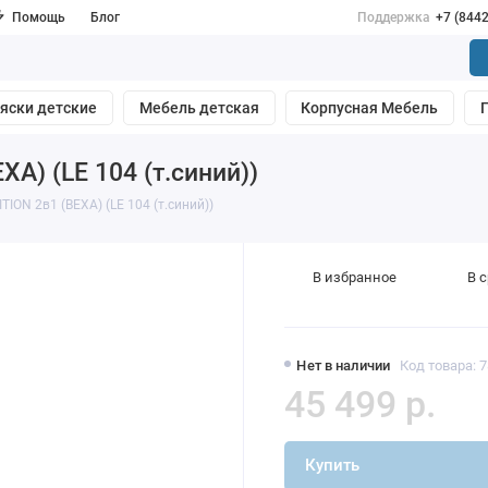
Помощь
Блог
Поддержка
+7 (844
яски детские
Мебель детская
Корпусная Мебель
XA) (LE 104 (т.синий))
TION 2в1 (BEXA) (LE 104 (т.синий))
В избранное
В 
Нет в наличии
Код товара: 
45 499 р.
Купить