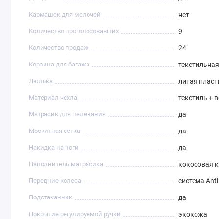
Кармашек для мелочей
нет
Количество проголосовавших
9
Количество продаж
24
Корзина для багажа
текстильна
Люлька
литая пласт
Материал чехла
текстиль + 
Матрасик для пеленания
да
Москитная сетка
да
Накидка на ноги
да
Наполнитель матрасика
кокосовая 
Передние колеса
система Ant
Подстаканник
да
Покрытие регулируемой ручки
экокожа