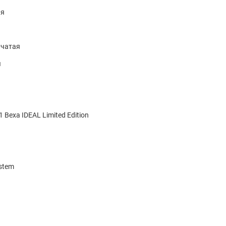
ая
нчатая
я
1 Bexa IDEAL Limited Edition
istem