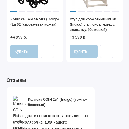
Коляска LAMAR 2в1 (Indigo)
Стул для кормления BRUNO
(La 02 (св.бежевая кожа))
(Indigo) с эл. сист. укач., с
адап., п/у. (бежевый)
44 999 р.
13 399 р.
Купить
Купить
Отзывы
Коляска COIN 2в1 (Indigo) (темно-
бежевый)
После долгих поисков остановились на
этой колясочке. Для нашего
бездорожья она настоящий вездеход,