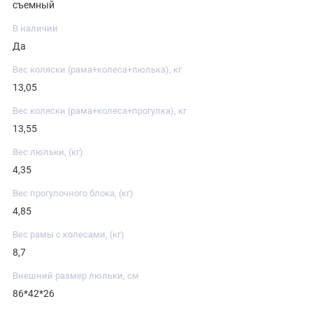
съемный
В наличии
Да
Вес коляски (рама+колеса+люлька), кг
13,05
Вес коляски (рама+колеса+прогулка), кг
13,55
Вес люльки, (кг)
4,35
Вес прогулочного блока, (кг)
4,85
Вес рамы с колесами, (кг)
8,7
Внешний размер люльки, см
86*42*26