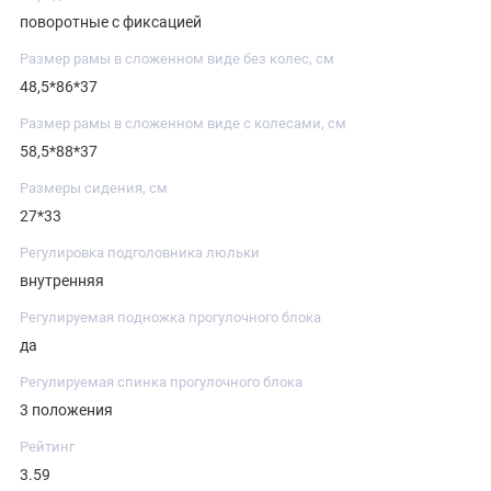
поворотные с фиксацией
Размер рамы в сложенном виде без колес, см
48,5*86*37
Размер рамы в сложенном виде с колесами, см
58,5*88*37
Размеры сидения, см
27*33
Регулировка подголовника люльки
внутренняя
Регулируемая подножка прогулочного блока
да
Регулируемая спинка прогулочного блока
3 положения
Рейтинг
3.59