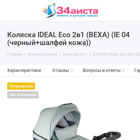
Коляска IDEAL Eco 2в1 (BEXA) (IE 04
(черный+шалфей кожа))
Главная
Коляски детские
Коляски 2 в 1
Коляска IDEAL Eco 2в1 (B
Характеристики
Отзывы
0
Вопросы и ответы
0
Га
Популярный
Нет в наличии