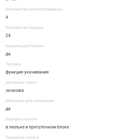
Количество проголосовавших
4
Количество продаж
24
Корзина для багажа
да
Люлька
функция укачивания
Материал чехла
экокожа
Матрасик для пеленания
да
Накидка на ноги
в люльке и прогулочном блоке
Передние колеса