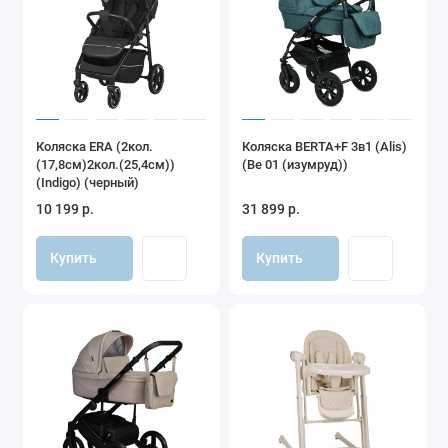
Коляска ERA (2кол.
Коляска BERTA+F 3в1 (Alis)
(17,8см)2кол.(25,4см))
(Be 01 (изумруд))
(Indigo) (черный)
10 199 р.
31 899 р.
Купить
Купить