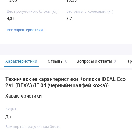
13,05
13,55
Вес прогулочного блока, (кг)
Вес рамы с колесами, (кг)
4,85
8,7
Все характеристики
Характеристики
Отзывы
0
Вопросы и ответы
0
Га
Технические характеристики Коляска IDEAL Eco
2в1 (BEXA) (IE 04 (черный+шалфей кожа))
Характеристики
Акция
Да
Бампер на прогулочном блоке