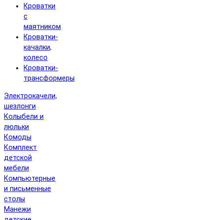
Кроватки
с
маятником
Кроватки-
качалки,
колесо
Кроватки-
трансформеры
Электрокачели,
шезлонги
Колыбели и
люльки
Комоды
Комплект
детской
мебели
Компьютерные
и письменные
столы
Манежи
детские