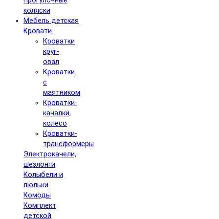
Прогулочные
коляски
Мебель детская
Кровати
Кроватки
круг-
овал
Кроватки
с
маятником
Кроватки-
качалки,
колесо
Кроватки-
трансформеры
Электрокачели,
шезлонги
Колыбели и
люльки
Комоды
Комплект
детской