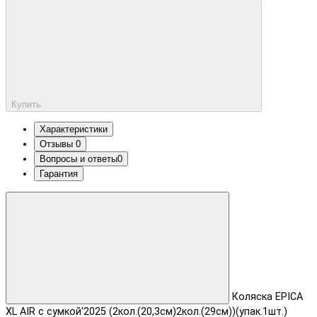
Купить
Характеристики
Отзывы
0
Вопросы и ответы
0
Гарантия
Коляска EPICA
XL AIR с сумкой'2025 (2кол.(20,3см)2кол.(29см))(упак.1шт.)