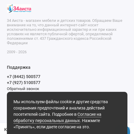
34 Аиста - магазин мебели и детских товаров. Обращаем Ваше
внимание на то, что данный интернет-сайт носит
исключительно информационный характер и ни при каких
условиях не является публичной офертой, определяемой
положениями ст. 437 Гражданского кодекса Российской
Федерации
2009 - 2026
Поддержка
+7 (8442) 500577
+7 (927) 5100577
Обратный звонок
9-00 до 20-00.
Мы используем файлы cookie и другие средства
Мы в сети
сохранения предпочтений и анализа действий
посетителей сайта. Подробнее в
Согласие на
обработку персональных данных
. Нажмите
«Принять», если даете согласие на это.
Коляска EPICA XL AIR с сумкой'2025 (2кол.(20,3см)2кол.(29см))(упак.1шт.)(Indigo) (зеленый)
Купить