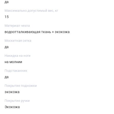
да
Максимально допустимый вес, кг
15
Материал чехла
водоотталкивающая ткань + экокожа
Москитная сетка
да
Накидка на ноги
на молнии
Подстаканник
да
Покрытие подножки
экокожа
Покрытие ручки
Экокожа