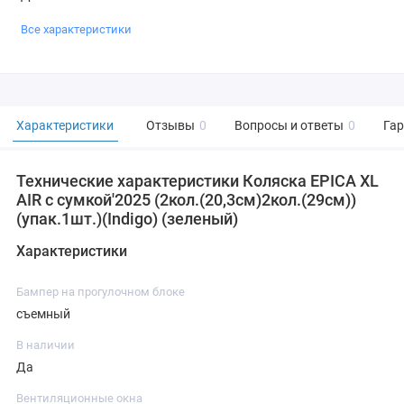
Все характеристики
Характеристики
Отзывы
0
Вопросы и ответы
0
Га
Технические характеристики Коляска EPICA XL
AIR с сумкой'2025 (2кол.(20,3см)2кол.(29см))
(упак.1шт.)(Indigo) (зеленый)
Характеристики
Бампер на прогулочном блоке
съемный
В наличии
Да
Вентиляционные окна