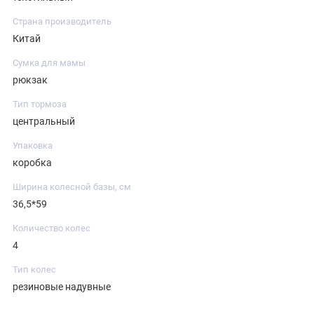
Страна производитель
Китай
Сумка для мамы
рюкзак
Тип тормоза
центральный
Упаковка
коробка
Ширина колесной базы, см
36,5*59
Количество колес
4
Тип колес
резиновые надувные