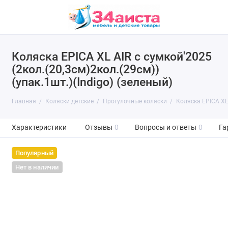
Коляска EPICA XL AIR с сумкой'2025
(2кол.(20,3см)2кол.(29см))
(упак.1шт.)(Indigo) (зеленый)
Главная
Коляски детские
Прогулочные коляски
Коляска EPICA XL 
Характеристики
Отзывы
0
Вопросы и ответы
0
Га
Популярный
Нет в наличии