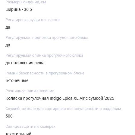
Размеры сидения, см
ширина - 36,5
Регулировка ручки по высоте
да
Регулируемая подножка прогулочного блока
да
Регулируемая спинка прогулочного блока
до положения лежа
Ремни безопасности в прогулочном блоке
5-точечные
Розничное наименование
Коляска прогулочная Indigo Epica XL Air с сумкой '2025
Служебное поле для сортировки по популярности и разделам
500
Солнцезащитный козырек
текстильный