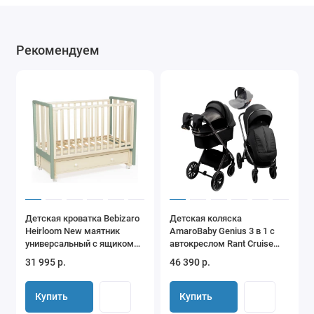
Рекомендуем
Детская кроватка Bebizaro
Детская коляска
Heirloom New маятник
AmaroBaby Genius 3 в 1 с
универсальный с ящиком
автокреслом Rant Cruise
BZHMNEWMYA/08VA/OL
Grey черный
31 995 р.
46 390 р.
Vanilla/Olive
Купить
Купить