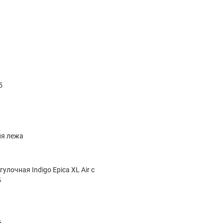
5
ия лежа
улочная Indigo Epica XL Air с
5