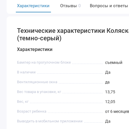
Характеристики
Отзывы
0
Вопросы и ответы
Технические характеристики Коляска 
(темно-серый)
Характеристики
Бампер на прогулочном блоке
съемный
В наличии
Да
Вентиляционные окна
да
Вес товара в упаковке, кг
13,75
Вес, кг
12,05
Возраст ребенка
от 6 месяцев
Выводить в мобильном приложении
Да