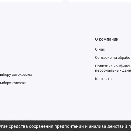
О компании
О нас
и
Согласие на обраб
Политика конфиден
персональных дан
выбору автокресла
Контакты
выбору коляски
аров. Обращаем Ваше внимание на то,
ительно информационный характер и
гие средства сохранения предпочтений и анализа действий п
ичной офертой, определяемой