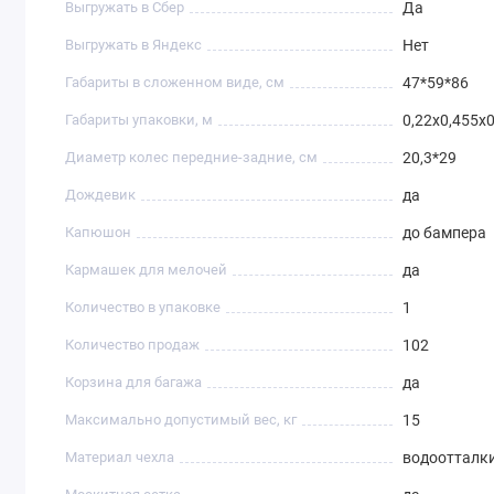
Выгружать в Сбер
Да
Выгружать в Яндекс
Нет
Габариты в сложенном виде, см
47*59*86
Габариты упаковки, м
0,22х0,455х0
Диаметр колес передние-задние, см
20,3*29
Дождевик
да
Капюшон
до бампера
Кармашек для мелочей
да
Количество в упаковке
1
Количество продаж
102
Корзина для багажа
да
Максимально допустимый вес, кг
15
Материал чехла
водоотталк