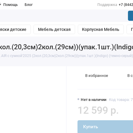
Помощь
Блог
Поддержка
+7 (844
яски детские
Мебель детская
Корпусная Мебель
кол.(20,3см)2кол.(29см))(упак.1шт.)(Indi
AIR с сумкой'2025 (2кол.(20,3см)2кол.(29см))(упак.1шт.)(Indigo) (темно-серый)
В избранное
В 
Нет в наличии
Код товара: 
12 599 р.
Купить