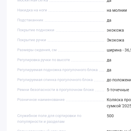
Москитная сетка
да
Накидка на ноги
на молнии
Подстаканник
да
Покрытие подножки
экокожа
Покрытие ручки
Экокожа
Размеры сидения, см
ширина - 36,
Регулировка ручки по высоте
да
Регулируемая подножка прогулочного блока
да
Регулируемая спинка прогулочного блока
до положен
Ремни безопасности в прогулочном блоке
5-точечные
Розничное наименование
Коляска прог
сумкой '202
Служебное поле для сортировки по
500
популярности и разделам