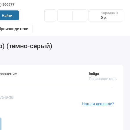
2) 500577
Корзина
0
Найти
0 р.
Производители
go) (темно-серый)
Indigo
сравнение
Производитель
77549-30
Нашли дешевле?