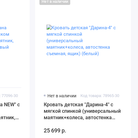
Нет в наличии
: 77096-30
Нет в наличии
Код товара: 78965-30
а NEW" с
Кровать детская "Дарина-4" с
мягкой спинкой (универсальный
аятник,
маятник+колеса, автостенка
жевый
съемная, ящик) (белый)
25 699 р.