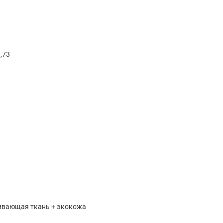
,73
ивающая ткань + экокожа