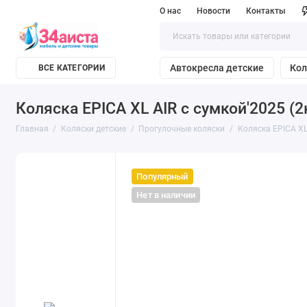
О нас
Новости
Контакты
Автокресла детские
Кол
ВСЕ КАТЕГОРИИ
Коляска EPICA XL AIR с сумкой'2025 (2
Главная
Коляски детские
Прогулочные коляски
Коляска EPICA XL 
Популярный
Нет в наличии