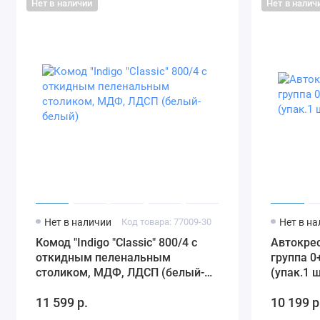
Нет в наличии
Нет в налич
Нет в наличии
Код товара: 77009-30
Нет в н
Комод "Indigo "Classic" 800/4 c
Автокрес
откидным пеленальным
группа 0+
столиком, МДФ, ЛДСП (белый-
(упак.1 
белый)
11 599 р.
10 199 р