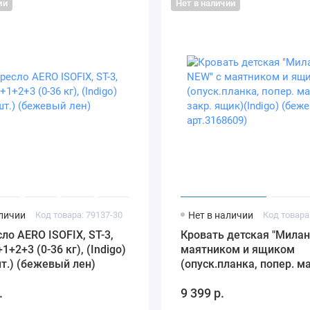
ии
Нет в наличии
аличии
Код товара: 79137-30
Нет в наличии
Код товара
ло AERO ISOFIX, ST-3,
Кровать детская "Милан
1+2+3 (0-36 кг), (Indigo)
маятником и ящиком
шт.) (бежевый лен)
(опуск.планка, попер. м
закр. ящик)(Indigo) (бе
.
9 399 р.
арт.3168609)