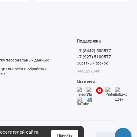
Поддержка
+7 (8442) 500577
+7 (927) 5100577
отку персональных данных
Обратный звонок
циальности и обработки
9-00 до 20-00.
ных
Мы в сети
осетителей сайта.
Принять