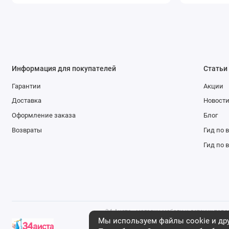
Информация для покупателей
Статьи
Гарантии
Акции
Доставка
Новост
Оформление заказа
Блог
Возвраты
Гид по 
Гид по 
34 Аиста - магазин мебели и детских тов
что данный интернет-сайт носит исключ
Мы используем файлы cookie и дру
ни при каких условиях не является публ