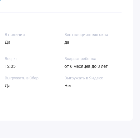
В наличии
Вентиляционные окна
Да
да
Вес, кг
Возраст ребенка
12,05
от 6 месяцев до 3 лет
Выгружать в Сбер
Выгружать в Яндекс
Да
Нет