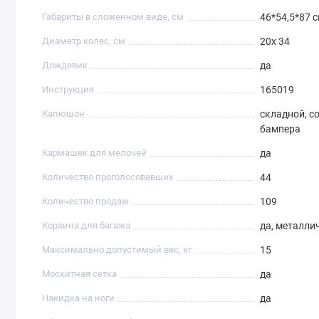
Габариты в сложенном виде, см
46*54,5*87 
Диаметр колес, см
20х 34
Дождевик
да
Инструкция
165019
Капюшон
складной, с
бампера
Кармашек для мелочей
да
Количество проголосовавших
44
Количество продаж
109
Корзина для багажа
да, металли
Максимально допустимый вес, кг
15
Москитная сетка
да
Накидка на ноги
да