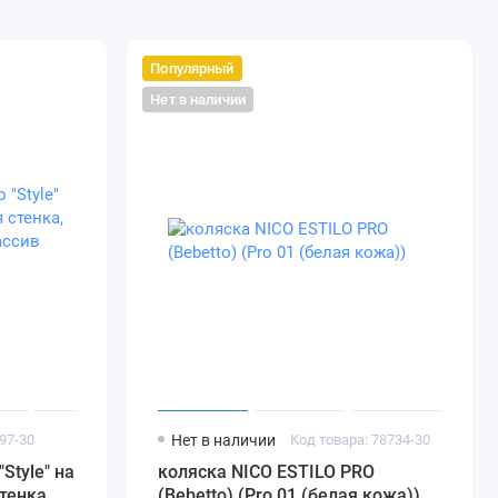
Популярный
Нет в наличии
97-30
Нет в наличии
Код товара: 78734-30
Style" на
коляска NICO ESTILO PRO
тенка,
(Bebetto) (Pro 01 (белая кожа))