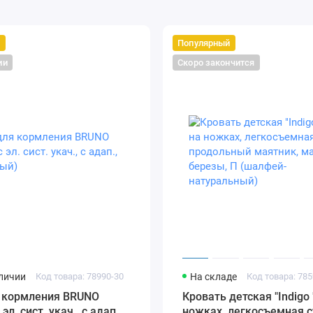
й
Популярный
ии
Скоро закончится
аличии
Код товара: 78990-30
На складе
Код товара: 785
я кормления BRUNO
Кровать детская "Indigo "
 эл. сист. укач., с адап.,
ножках, легкосъемная с