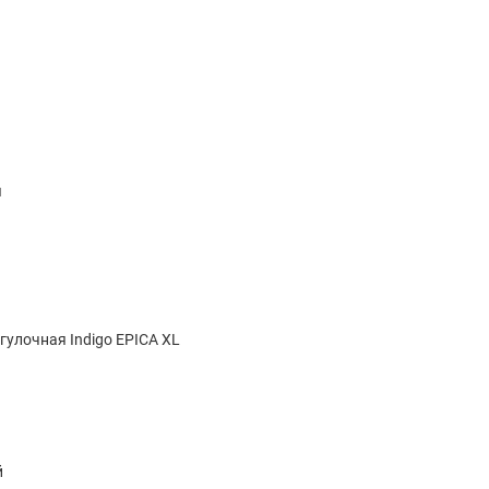
я
гулочная Indigo EPICA XL
й