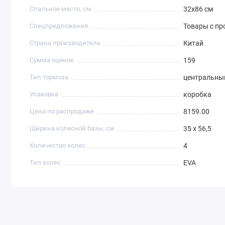
Спальное место, см
32х86 см
Спецпредложения
Товары с п
Страна производитель
Китай
Сумма оценок
159
Тип тормоза
центральны
Упаковка
коробка
Цена по распродаже
8159.00
Ширина колесной базы, см
35 х 56,5
Количество колес
4
Тип колес
EVA