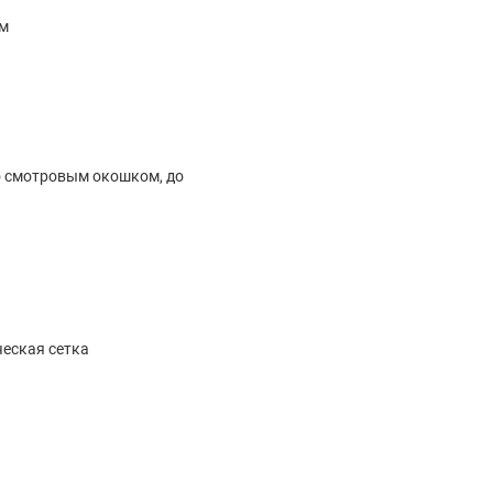
см
о смотровым окошком, до
ческая сетка