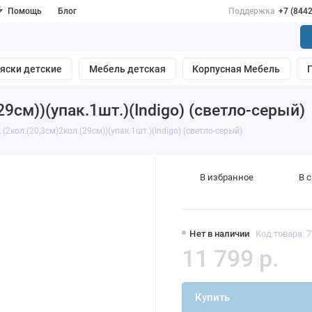
Помощь
Блог
Поддержка
+7 (844
яски детские
Мебель детская
Корпусная Мебель
29см))(упак.1шт.)(Indigo) (светло-серый)
(2кол.(20,3см)2кол.(29см))(упак.1шт.)(Indigo) (светло-серый)
В избранное
В 
Нет в наличии
Код товара: 
11 799 р.
Купить