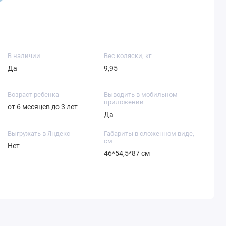
В наличии
Вес коляски, кг
Да
9,95
Возраст ребенка
Выводить в мобильном
приложении
от 6 месяцев до 3 лет
Да
Выгружать в Яндекс
Габариты в сложенном виде,
см
Нет
46*54,5*87 см