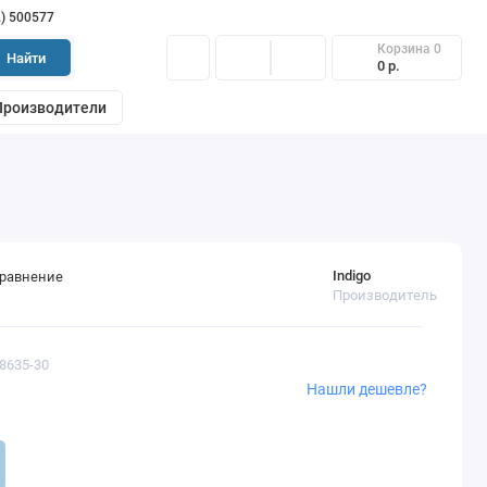
2) 500577
Корзина
0
Найти
0 р.
Производители
Indigo
сравнение
Производитель
78635-30
Нашли дешевле?