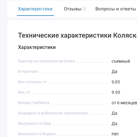
Характеристики
Отзывы
0
Вопросы и ответы
Технические характеристики Коляска 
Характеристики
Бампер на прогулочном блоке
съемный
В наличии
Да
Вес коляски, кг
9,95
Вес, кг
9.95
Возраст ребенка
от 6 месяцев
Выводить в мобильном приложении
Да
Выгружать в Сбер
Да
Выгружать в Яндекс
Нет