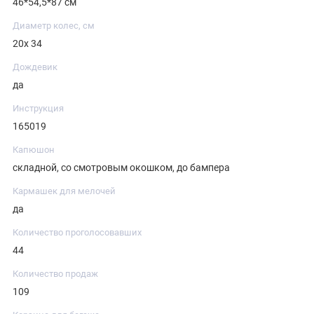
46*54,5*87 см
Диаметр колес, см
20х 34
Дождевик
да
Инструкция
165019
Капюшон
складной, со смотровым окошком, до бампера
Кармашек для мелочей
да
Количество проголосовавших
44
Количество продаж
109