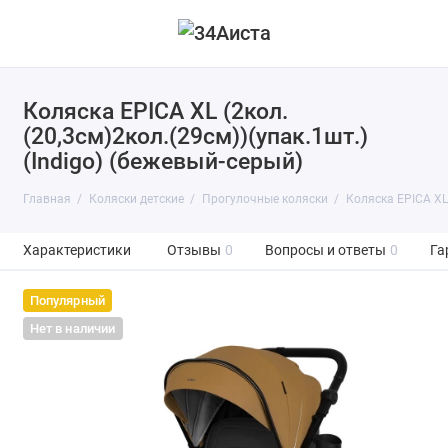
Коляска EPICA XL (2кол.
(20,3см)2кол.(29см))(упак.1шт.)
(Indigo) (бежевый-серый)
Главная
Коляски детские
Прогулочные коляски
Коляска EPICA XL 
Характеристики
Отзывы
0
Вопросы и ответы
0
Га
Популярный
Нет в наличии