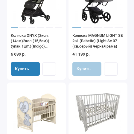
Коляска ONYX (2кол.
Коляска MAGNUM LIGHT SE
(14см)2кол.(15,5см))
2в1 (Bebetto) (Light Se 07
(упак.1шт.)(Indigo)
(св.серый) черная рама)
(оливковый)
6 699 р.
41 199 р.
Купить
Купить