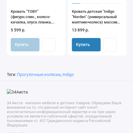
Кровать "TOBY"
Кровать детская "Indigo
(фигурн.спин., колесо-
"Norden" (универсальный
качалка, опуск.планка,
маятник+колеса) массив
накладка ПВХ), ЛДСП
березы, ЛДСП, ПВХ
5 599 р.
13 899 р.
(слоновая кость)
накладка (серый)
Купить
Купить
Теги:
Прогулочные коляски
,
Indigo
34 Аиста - магазин мебели и детских товаров. Обращаем Ваше
внимание на то, что данный интернет-сайт носит
исключительно информационный характер и ни при каких
условиях не является публичной офертой, определяемой
положениями ст. 437 Гражданского кодекса Российской
Федерации