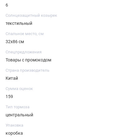
6
Солнцезащитный козырек
текстильный
Спальное место, см
32х86 см
Спецпредложения
Товары с промокодом
Страна производитель
Китай
Сумма оценок
159
Тип тормоза
центральный
Упаковка
коробка