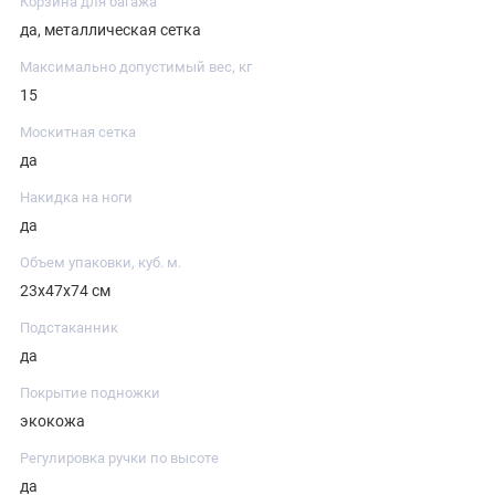
Корзина для багажа
да, металлическая сетка
Максимально допустимый вес, кг
15
Москитная сетка
да
Накидка на ноги
да
Объем упаковки, куб. м.
23х47х74 см
Подстаканник
да
Покрытие подножки
экокожа
Регулировка ручки по высоте
да