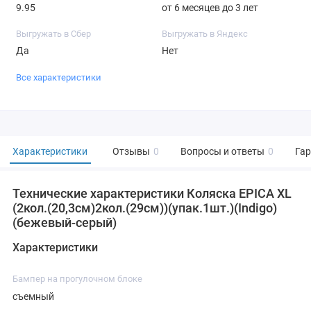
9.95
от 6 месяцев до 3 лет
Выгружать в Сбер
Выгружать в Яндекс
Да
Нет
Все характеристики
Характеристики
Отзывы
0
Вопросы и ответы
0
Га
Технические характеристики Коляска EPICA XL
(2кол.(20,3см)2кол.(29см))(упак.1шт.)(Indigo)
(бежевый-серый)
Характеристики
Бампер на прогулочном блоке
съемный