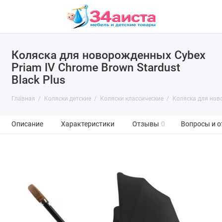
Коляска для новорожденных Cybex
Priam IV Chrome Brown Stardust
Black Plus
Главная
Коляски детские
Коляски классические
Коляска для ново
Описание
Характеристики
Отзывы
0
Вопросы и о