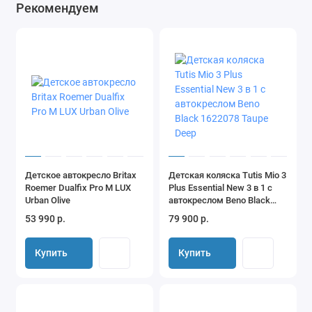
Priam IV – последняя коллекция гибридных колясок-
Рекомендуем
конструкторов от известного европейского бренда. Сайбекс
Приам 4 - чрезвычайно прочная, удобная и универсальная
коляска, но при этом обладающая элегантной и
вневременной формой. Этот продукт произвел революцию в
отрасли, объединив престижные элементы дизайна с новыми
функциями, которые делают жизнь родителей еще проще и
соответствуют их самым высоким ожиданиям. Его основные
характеристики включают в себя: готовую систему
перемещения, полноприводную подвеску, выдвижной
Детское автокресло Britax
Детская коляска Tutis Mio 3
солнцезащитный козырек размера XXL, обеспечивающий
Roemer Dualfix Pro M LUX
Plus Essential New 3 в 1 с
защиту от солнца UPF50+, удобное складывание одной рукой,
Urban Olive
автокреслом Beno Black
полную функцию наклона и ремни безопасности, которые
1622078 Taupe Deep
53 990 р.
79 900 р.
можно потянуть одним движением.
Купить
Купить
Cybex Priam IV имеет несколько возможных комбинаций по
сборке, в зависимости от возраста вашего ребенка. Вы
можете прикрепить спальный блок (люльку) Priam IV (Priam
Lux) к раме и получить отличную коляску для