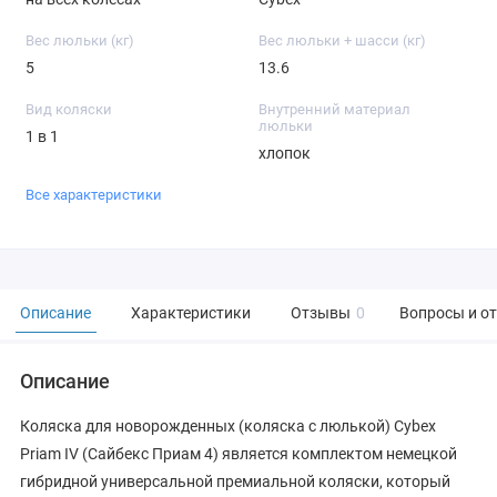
Вес люльки (кг)
Вес люльки + шасси (кг)
5
13.6
Вид коляски
Внутренний материал
люльки
1 в 1
хлопок
Все характеристики
Описание
Характеристики
Отзывы
0
Вопросы и о
Описание
Коляска для новорожденных (коляска с люлькой) Cybex
Priam IV (Сайбекс Приам 4) является комплектом немецкой
гибридной универсальной премиальной коляски, который