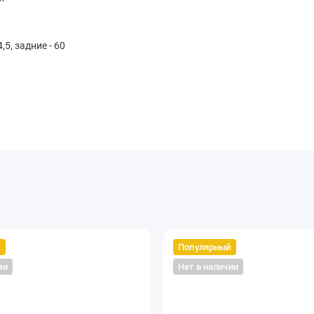
,5, задние - 60
й
Популярный
ии
Нет в наличии