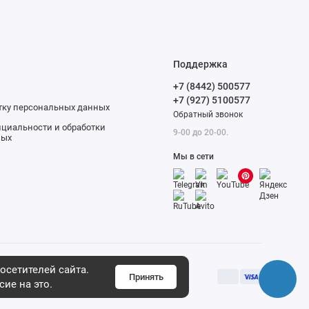
Поддержка
+7 (8442) 500577
+7 (927) 5100577
отку персональных данных
Обратный звонок
циальности и обработки
9-00 до 20-00.
ных
Мы в сети
осетителей сайта.
Принять
сие на это.