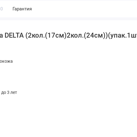
0
Гарантия
 DELTA (2кол.(17см)2кол.(24см))(упак.1шт.
кокожа
 до 3 лет