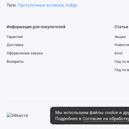
Теги:
Прогулочные коляски
,
Indigo
Информация для покупателей
Статьи
Гарантии
Акции
Доставка
Новост
Оформление заказа
Блог
Возвраты
Гид по 
Гид по 
34 Аиста - магазин мебели и детских това
что данный интернет-сайт носит исключи
Мы используем файлы cookie и дру
ни при каких условиях не является публич
Подробнее в
Согласие на обработк
положениями ст. 437 Гражданского кодекса
2026