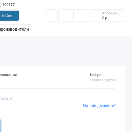
2) 500577
Корзина
0
Найти
0 р.
Производители
Indigo
сравнение
Производитель
77493-30
Нашли дешевле?