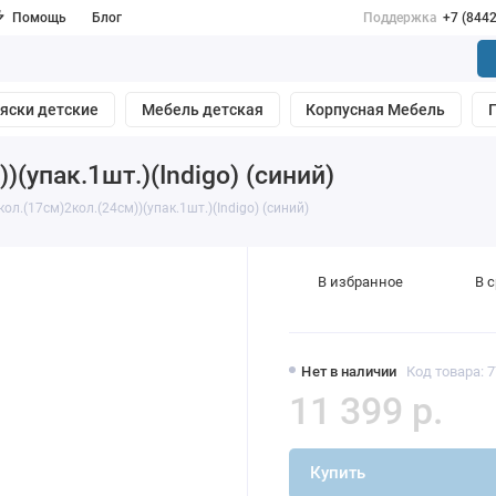
Помощь
Блог
Поддержка
+7 (844
яски детские
Мебель детская
Корпусная Мебель
(упак.1шт.)(Indigo) (синий)
ол.(17см)2кол.(24см))(упак.1шт.)(Indigo) (синий)
В избранное
В 
Нет в наличии
Код товара: 
11 399 р.
Купить