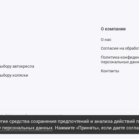
О компании
О нас
и
Согласие на обраб
Политика конфиден
персональных дан
выбору автокресла
Контакты
выбору коляски
ров. Обращаем Ваше внимание на то,
тельно информационный характер и
гие средства сохранения предпочтений и анализа действий п
ной офертой, определяемой
у персональных данных
. Нажмите «Принять», если даете согла
 Российской Федерации, 2009 -