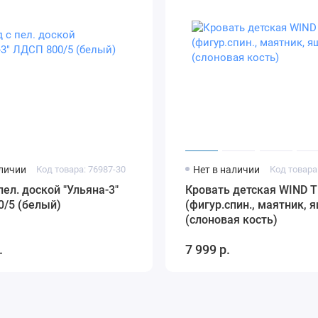
аличии
Код товара: 76987-30
Нет в наличии
Код товара
пел. доской "Ульяна-3"
Кровать детская WIND 
0/5 (белый)
(фигур.спин., маятник, 
(слоновая кость)
.
7 999 р.