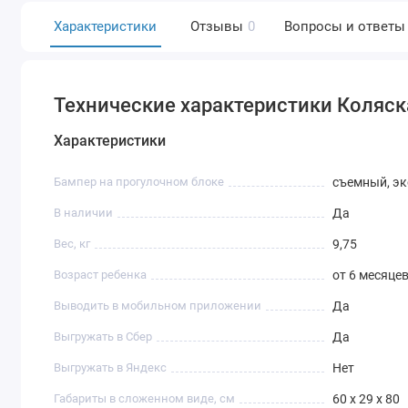
Характеристики
Отзывы
0
Вопросы и ответы
Технические характеристики Коляска
Характеристики
Бампер на прогулочном блоке
съемный, э
В наличии
Да
Вес, кг
9,75
Возраст ребенка
от 6 месяцев
Выводить в мобильном приложении
Да
Выгружать в Сбер
Да
Выгружать в Яндекс
Нет
Габариты в сложенном виде, см
60 х 29 х 80