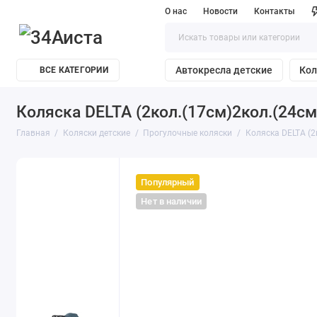
О нас
Новости
Контакты
Автокресла детские
Кол
ВСЕ КАТЕГОРИИ
Коляска DELTA (2кол.(17см)2кол.(24см))
Главная
Коляски детские
Прогулочные коляски
Коляска DELTA (2к
Популярный
Нет в наличии