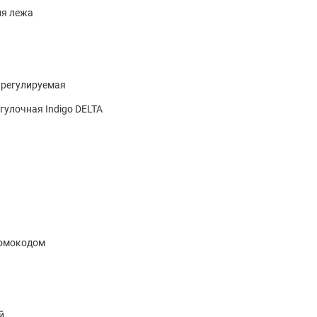
ия лежа
 регулируемая
гулочная Indigo DELTA
ромокодом
й