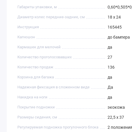
Габариты упаковки, м
0,60*0,505*0
Диаметр колес передние-задние, см
18 х 24
Инструкция
165445
Капюшон
до бампера
Кармашек для мелочей
да
Количество проголосовавших
27
Количество продаж
136
Корзина для багажа
да
Надежная фиксация в сложенном виде
Да
Накидка на ноги
да
Покрытие подножки
экокожа
Размеры сидения, см
22,5 х 37
Регулируемая подножка прогулочного блока
2 положени