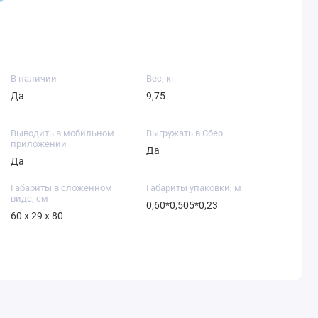
В наличии
Вес, кг
Да
9,75
Выводить в мобильном
Выгружать в Сбер
приложении
Да
Да
Габариты в сложенном
Габариты упаковки, м
виде, см
0,60*0,505*0,23
60 х 29 х 80