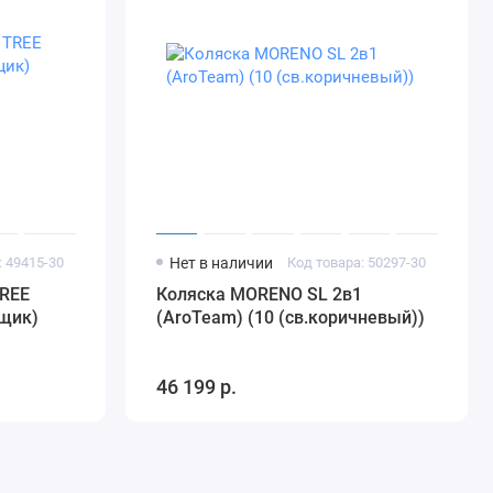
: 49415-30
Нет в наличии
Код товара: 50297-30
TREE
Коляска MORENO SL 2в1
ящик)
(AroTeam) (10 (св.коричневый))
46 199 р.