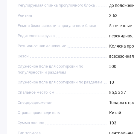
Регулируемая спинка прогулочного блока
до положен
Рейтинг
3.63
Ремни безопасности в прогулочном блоке
5-точечные
Родительская ручка
перекидная,
Розничное наименование
Коляска про
Сезон
всесезонная
Служебное поле для сортировки по
500
популярности и разделам
Служебное поле для сортировки по разделам
10
Спальное место, см
85,5 х 37
Спецпредложения
Товары с п
Страна производитель
Китай
Сумма оценок
103
Тип тормоза
центральны