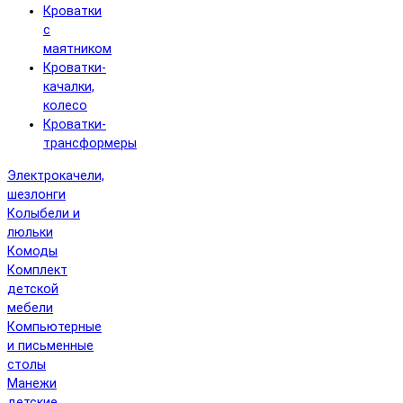
Кроватки
с
маятником
Кроватки-
качалки,
колесо
Кроватки-
трансформеры
Электрокачели,
шезлонги
Колыбели и
люльки
Комоды
Комплект
детской
мебели
Компьютерные
и письменные
столы
Манежи
детские