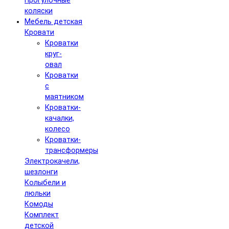
Прогулочные
коляски
Мебель детская
Кровати
Кроватки
круг-
овал
Кроватки
с
маятником
Кроватки-
качалки,
колесо
Кроватки-
трансформеры
Электрокачели,
шезлонги
Колыбели и
люльки
Комоды
Комплект
детской